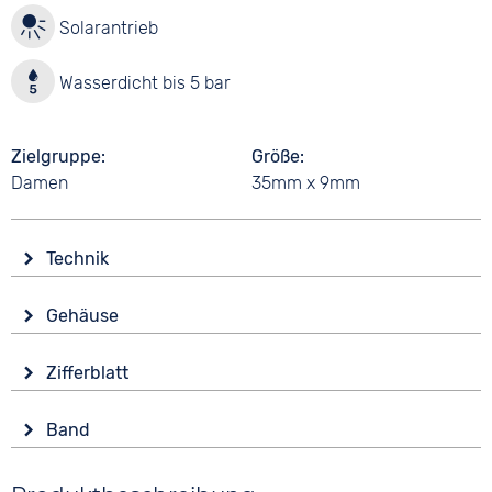
Solarantrieb
Wasserdicht bis 5 bar
Zielgruppe
Größe
Damen
35mm x 9mm
Technik
Antrieb
Gehäuse
Solar
Glas
Wasserdicht
Zifferblatt
Mineralglas
5 bar
Anzeige
Form
Band
Analog
Rund
Farbe
Farbe
Material