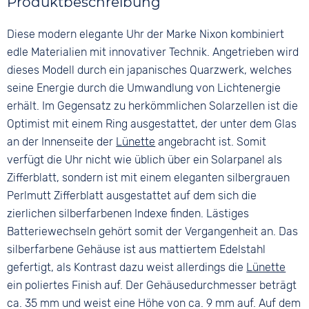
Produktbeschreibung
Silber
Perlmutt
Edelstahl
Material
Ziffern
Diese modern elegante Uhr der Marke Nixon kombiniert
Farbe
Edelstahl
Keine
Silber
edle Materialien mit innovativer Technik. Angetrieben wird
Bandschließe
dieses Modell durch ein japanisches Quarzwerk, welches
Faltschließe
seine Energie durch die Umwandlung von Lichtenergie
erhält. Im Gegensatz zu herkömmlichen Solarzellen ist die
Optimist mit einem Ring ausgestattet, der unter dem Glas
an der Innenseite der
Lünette
angebracht ist. Somit
verfügt die Uhr nicht wie üblich über ein Solarpanel als
Zifferblatt, sondern ist mit einem eleganten silbergrauen
Perlmutt Zifferblatt ausgestattet auf dem sich die
zierlichen silberfarbenen Indexe finden. Lästiges
Batteriewechseln gehört somit der Vergangenheit an. Das
silberfarbene Gehäuse ist aus mattiertem Edelstahl
gefertigt, als Kontrast dazu weist allerdings die
Lünette
ein poliertes Finish auf. Der Gehäusedurchmesser beträgt
ca. 35 mm und weist eine Höhe von ca. 9 mm auf. Auf dem