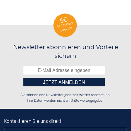
5€
Gutschein
sichern
Newsletter abonnieren und Vorteile
sichern
Bitte tragen Sie die Zahl in
██████░░██████░░██████░░██░░░░░░

░░░░██░░██░░░░░░░░░░██░░██░░██░░

Sie können den Newsletter jederzeit wieder abbestellen.
░░████░░██████░░░░████░░██████░░

░░░░██░░██░░██░░░░░░██░░░░░░██░░

das nebenstehende Feld ein.
Ihre Daten werden nicht an Dritte weitergegeben
Kontaktieren Sie uns direkt!