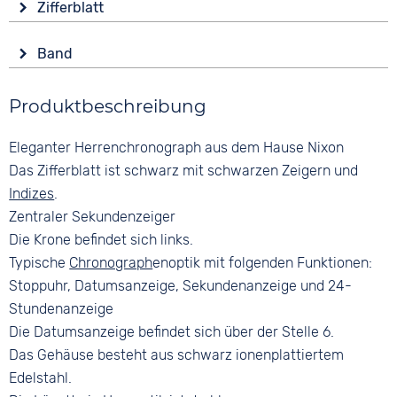
Funktionen
Zifferblatt
Mineralglas
Datumsanzeige
Anzeige
Stoppuhr
Form
Band
Analog
Rund
Wasserdicht
Farbe
Farbe
30 bar
Material
Produktbeschreibung
Braun
Schwarz
Edelstahl
Schwarz
Ziffern
Eleganter Herrenchronograph aus dem Hause Nixon
Farbe
Material
Arabisch
Schwarz
Das Zifferblatt ist schwarz mit schwarzen Zeigern und
Kunststoff
Indizes
.
Edelstahl
Zentraler Sekundenzeiger
Bandschließe
Die Krone befindet sich links.
Faltschließe
Typische
Chronograph
enoptik mit folgenden Funktionen:
Stoppuhr, Datumsanzeige, Sekundenanzeige und 24-
Stundenanzeige
Die Datumsanzeige befindet sich über der Stelle 6.
Das Gehäuse besteht aus schwarz ionenplattiertem
Edelstahl.