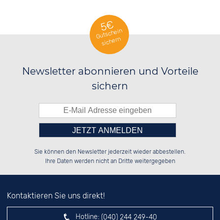
5€
Gutschein
sichern
Newsletter abonnieren und Vorteile
sichern
Bitte tragen Sie die Zahl in
░░░░██░░██████░░██████░░██████░░

░░████░░██░░░░░░██░░██░░██░░██░░

Sie können den Newsletter jederzeit wieder abbestellen.
░░░░██░░██████░░██████░░██████░░

░░░░██░░░░░░██░░░░░░██░░██░░██░░

das nebenstehende Feld ein.
Ihre Daten werden nicht an Dritte weitergegeben
Kontaktieren Sie uns direkt!
Hotline:
(040) 244 249-40