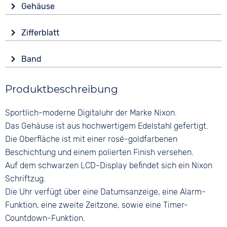
Gehäuse
Batterie (Quarz)
Glas
Funktionen
Zifferblatt
Mineralglas
Alarm
Anzeige
Countdown
Form
Band
Digital
Datumsanzeige
Rund
Ewiger Kalender
Farbe
Farbe
Material
Produktbeschreibung
Zeitzonen / Weltzeit
Roségold
Schwarz
Edelstahl
Zifferblattbeleuchtung
Material
Ziffern
Sportlich-moderne Digitaluhr der Marke Nixon.
Farbe
Wasserdicht
Edelstahl
Arabisch
Roségold
Das Gehäuse ist aus hochwertigem Edelstahl gefertigt.
3 bar
Bandschließe
Die Oberfläche ist mit einer rosé-goldfarbenen
Faltschließe
Beschichtung und einem polierten Finish versehen.
Auf dem schwarzen LCD-Display befindet sich ein Nixon
Schriftzug.
Die Uhr verfügt über eine Datumsanzeige, eine Alarm-
Funktion, eine zweite Zeitzone, sowie eine Timer-
Countdown-Funktion.