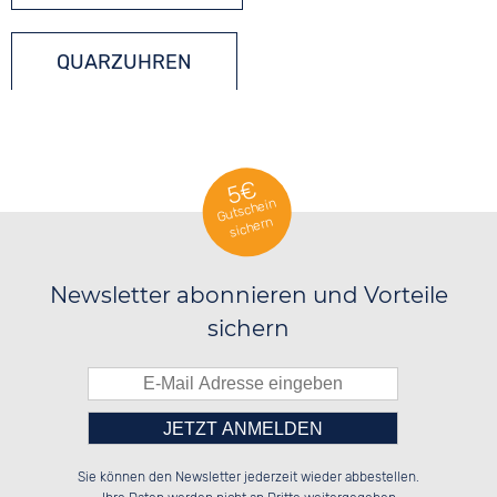
QUARZUHREN
5€
Gutschein
sichern
Newsletter abonnieren und Vorteile
sichern
Bitte tragen Sie die Zahl in
██████░░██████░░██████░░██████░░

░░░░██░░██░░░░░░██░░██░░░░░░██░░

Sie können den Newsletter jederzeit wieder abbestellen.
░░████░░██████░░██░░██░░░░████░░

░░░░██░░██░░██░░██░░██░░██░░░░░░

das nebenstehende Feld ein.