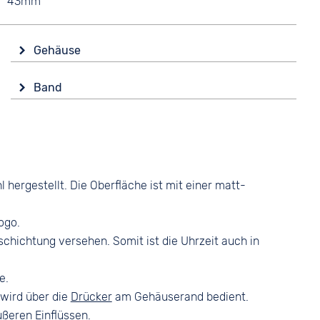
43mm
Gehäuse
Glas
Band
Mineralglas
Farbe
Form
Schwarz
Rund
Material
Material
.
Edelstahl
Edelstahl
ergestellt. Die Oberfläche ist mit einer matt-
Bandschließe
Farbe
Faltschließe
Schwarz
ogo.
chichtung versehen. Somit ist die Uhrzeit auch in
e.
 wird über die
Drücker
am Gehäuserand bedient.
ußeren Einflüssen.