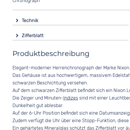
Chronograph
Technik
Antrieb
Zifferblatt
Batterie (Quarz)
Anzeige
Funktionen
Produktbeschreibung
Analog
Datumsanzeige
Stoppuhr
Farbe
Elegant-moderner Herrenchronograph der Marke Nixon
Schwarz
Wasserdicht
Das Gehäuse ist aus hochwertigem, massivem Edelstahl h
10 bar
Ziffern
schwarzen Beschichtung versehen.
Arabisch
Auf dem schwarzen Zifferblatt befindet sich ein Nixon L
Die Zeiger und Minuten-
Indizes
sind mit einer Leuchtbes
Dunkelheit gut ablesbar.
Auf der 6-Uhr Position befindet sich eine Datumsanzeig
Zudem verfügt die Uhr über eine Stopp-Funktion, diese
Ein gehärtetes Mineralglas schützt das Zifferblatt vor ä