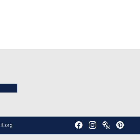
it.org