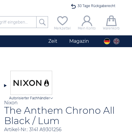
30 Tage Rückgaberecht
Versandkostenfrei ab 40 €
Merkzettel
Mein Konto
Warenkorb
24h Expresslieferung
Zeit
Magazin
100 Tage Niedrigpreisgarantie
Damenuhr Derby Jubiläumsmodell 50 Jahre JACQUES LEMANS Perlmutt-Zifferblatt / Kristalle
Angebot nur heute bis 24 Uhr verfügbar
Autorisierter Fachhändler
Nixon
The Anthem Chrono All
Black / Lum
Artikel-Nr.: 3141 A9301256