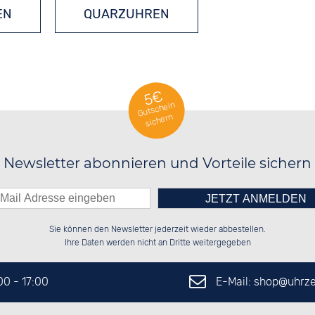
EN
QUARZUHREN
5€
Gutschein
sichern
Newsletter abonnieren und Vorteile sichern
Bitte tragen Sie die Zahl in
██████░░░░░░██░░██████░░██████░░

░░░░██░░░░████░░██░░░░░░░░░░██░░

Sie können den Newsletter jederzeit wieder abbestellen.
░░████░░░░░░██░░██████░░░░████░░

░░░░██░░░░░░██░░██░░██░░██░░░░░░

das nebenstehende Feld ein.
Ihre Daten werden nicht an Dritte weitergegeben
E-Mail: shop@
uhrze
:00 - 17:00