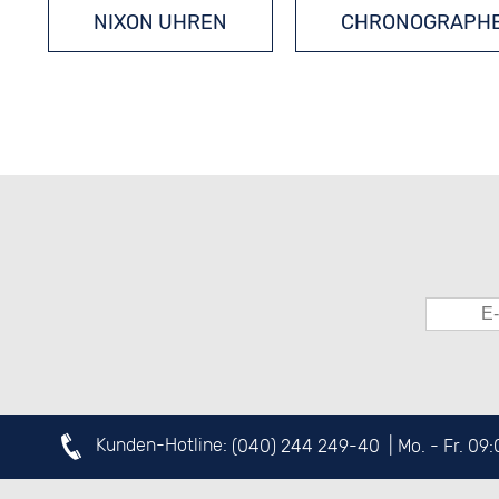
NIXON UHREN
CHRONOGRAPH
Kunden-Hotline:
(040) 244 249-40
| Mo. - Fr. 09