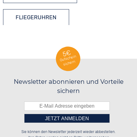
FLIEGERUHREN
5€
Gutschein
sichern
Newsletter abonnieren und Vorteile
sichern
Bitte tragen Sie die Zahl in
██████░░██████░░██████░░██████░░

░░░░██░░██░░██░░██░░░░░░░░░░██░░

Sie können den Newsletter jederzeit wieder abbestellen.
░░████░░██████░░██████░░░░████░░

██░░░░░░██░░██░░░░░░██░░░░░░██░░

das nebenstehende Feld ein.