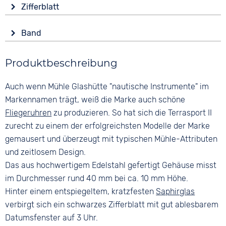
Funktionen
Zifferblatt
Saphirglas
Datumsanzeige
Anzeige
Leuchtzeiger / -ziffern
Form
Band
Analog
Rund
Wasserdicht
Farbe
Farbe
10 bar
Material
Produktbeschreibung
Silber
Schwarz
Edelstahl
Material
Ziffern
Auch wenn Mühle Glashütte "nautische Instrumente" im
Farbe
Metall
Arabisch
Silber
Markennamen trägt, weiß die Marke auch schöne
Edelstahl
Fliegeruhren
zu produzieren. So hat sich die Terrasport II
Bandschließe
zurecht zu einem der erfolgreichsten Modelle der Marke
Faltschließe
gemausert und überzeugt mit typischen Mühle-Attributen
und zeitlosem Design.
Das aus hochwertigem Edelstahl gefertigt Gehäuse misst
im Durchmesser rund 40 mm bei ca. 10 mm Höhe.
Hinter einem entspiegeltem, kratzfesten
Saphirglas
verbirgt sich ein schwarzes Zifferblatt mit gut ablesbarem
Datumsfenster auf 3 Uhr.