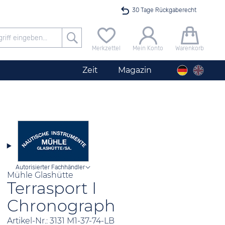
30 Tage Rückgaberecht
Versandkostenfrei ab 40 €
Merkzettel
Mein Konto
Warenkorb
24h Expresslieferung
Zeit
Magazin
100 Tage Niedrigpreisgarantie
Herrenuhr City Silber
Angebot nur heute bis 24 Uhr verfügbar
Autorisierter Fachhändler
Mühle Glashütte
Terrasport I
Chronograph
Artikel-Nr.: 3131 M1-37-74-LB