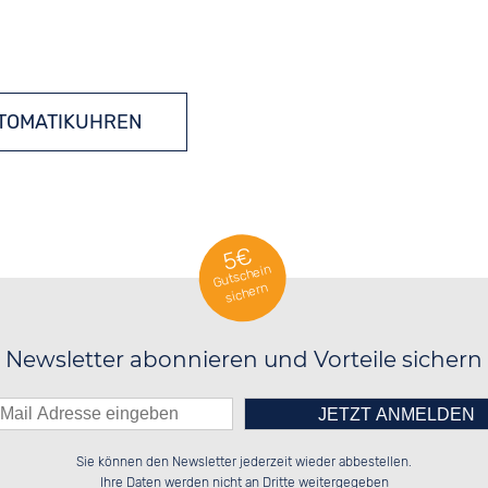
TOMATIKUHREN
5€
Gutschein
sichern
Newsletter abonnieren und Vorteile sichern
Bitte tragen Sie die Zahl in
██████░░██████░░██████░░██████░░

██░░░░░░██░░██░░██░░░░░░██░░██░░

Sie können den Newsletter jederzeit wieder abbestellen.
██████░░██████░░██████░░██░░██░░

██░░██░░░░░░██░░██░░██░░██░░██░░

das nebenstehende Feld ein.
Ihre Daten werden nicht an Dritte weitergegeben