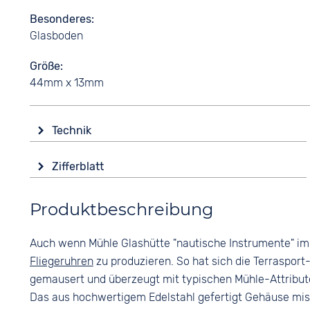
Besonderes
Glasboden
Größe
44mm x 13mm
Technik
Antrieb
Zifferblatt
Automatik
Anzeige
Funktionen
Produktbeschreibung
Analog
Datumsanzeige
Leuchtzeiger / -ziffern
Farbe
Auch wenn Mühle Glashütte "nautische Instrumente" i
Stoppuhr
Schwarz
Fliegeruhren
zu produzieren. So hat sich die Terrasport
Wasserdicht
Ziffern
gemausert und überzeugt mit typischen Mühle-Attribu
10 bar
Arabisch
Das aus hochwertigem Edelstahl gefertigt Gehäuse mi