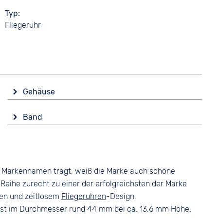
Typ
Fliegeruhr
Gehäuse
Glas
Band
Saphirglas
Farbe
Form
Schwarz
Rund
Material
Material
m Markennamen trägt, weiß die Marke auch schöne
Leder
Edelstahl
-Reihe zurecht zu einer der erfolgreichsten der Marke
Bandschließe
Farbe
ten und zeitlosem
Fliegeruhren
-Design.
Dornschließe
Silber
sst im Durchmesser rund 44 mm bei ca. 13,6 mm Höhe.