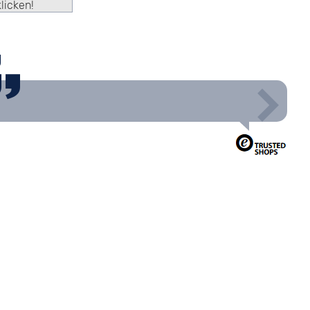
klicken!
g