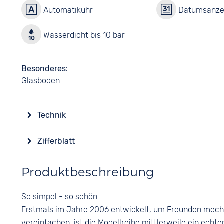
Automatikuhr
Datumsanze
Wasserdicht bis 10 bar
Besonderes
Glasboden
Technik
Antrieb
Zifferblatt
Automatik
Anzeige
Funktionen
Produktbeschreibung
Analog
Datumsanzeige
Leuchtzeiger / -ziffern
Farbe
So simpel - so schön.
Weiß
Wasserdicht
Erstmals im Jahre 2006 entwickelt, um Freunden mechan
10 bar
Ziffern
vereinfachen, ist die Modellreihe mittlerweile ein echter