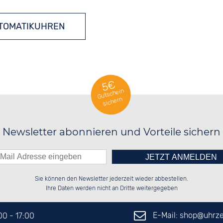
TOMATIKUHREN
5€
Gutschein
sichern
Newsletter abonnieren und Vorteile sichern
Bitte tragen Sie die Zahl in
██████░░░░░░██░░██████░░██░░░░░░

░░░░██░░░░████░░██░░██░░██░░██░░

Sie können den Newsletter jederzeit wieder abbestellen.
░░████░░░░░░██░░██████░░██████░░

░░░░██░░░░░░██░░░░░░██░░░░░░██░░

das nebenstehende Feld ein.
Ihre Daten werden nicht an Dritte weitergegeben
E-Mail: shop@
uhrze
:00 - 17:00