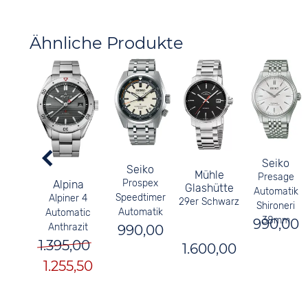
Ähnliche Produkte
Seiko
Seiko
Mühle
Presage
Prospex
Alpina
Glashütte
Automatik
Speedtimer
Alpiner 4
29er Schwarz
Shironeri
Automatik
Automatic
38mm
990,00
Anthrazit
990,00
1.395,00
1.600,00
1.255,50