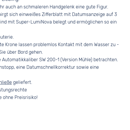
Faltschließe
Silber
r auch an schmaleren Handgelenk eine gute Figur.
irgt sich einweißes Zifferblatt mit Datumsanzeige auf 3
sind mit Super-LumiNova belegt und ermöglichen so ein
uterie.
te Krone lassen problemlos Kontakt mit dem Wasser zu -
 Sie über Bord gehen.
e Automatikkaliber SW 200-1 (Version Mühle) betrachten.
nstopp, eine Datumschnellkorrektur sowie eine
hließe
geliefert.
stungsrechte
e ohne Preisrisiko!