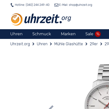
Hotline: (040) 244 249-40
E-Mail: shop@
uhrzeit.org
Uhren
Schmuck
Marken
Sale
Uhrzeit.org
Uhren
Mühle Glashütte
29er
29