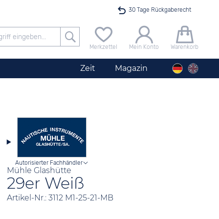
30 Tage Rückgaberecht
Versandkostenfrei ab 40 €
Merkzettel
Mein Konto
Warenkorb
24h Expresslieferung
Zeit
Magazin
100 Tage Niedrigpreisgarantie
Damenuhr Derby Jubiläumsmodell 50 Jahre JACQUES LEMANS Perlmutt-Zifferblatt / Kristalle
Angebot nur heute bis 24 Uhr verfügbar
Autorisierter Fachhändler
Mühle Glashütte
29er Weiß
Artikel-Nr.: 3112 M1-25-21-MB