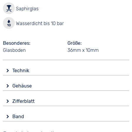
Saphirglas
Wasserdicht bis 10 bar
Besonderes
Größe
Glasboden
36mm x 10mm
Technik
Antrieb
Gehäuse
Automatik
Glas
Funktionen
Zifferblatt
Saphirglas
Datumsanzeige
Anzeige
Leuchtzeiger / -ziffern
Form
Band
Analog
Rund
Wasserdicht
Farbe
Farbe
10 bar
Material