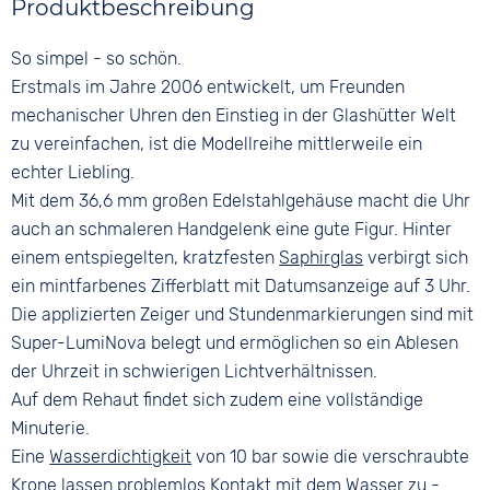
Produktbeschreibung
Braun
Türkis
Edelstahl
Material
Ziffern
So simpel - so schön.
Farbe
Leder
Keine
Silber
Erstmals im Jahre 2006 entwickelt, um Freunden
Bandschließe
mechanischer Uhren den Einstieg in der Glashütter Welt
Dornschließe
zu vereinfachen, ist die Modellreihe mittlerweile ein
echter Liebling.
Mit dem 36,6 mm großen Edelstahlgehäuse macht die Uhr
auch an schmaleren Handgelenk eine gute Figur. Hinter
einem entspiegelten, kratzfesten
Saphirglas
verbirgt sich
ein mintfarbenes Zifferblatt mit Datumsanzeige auf 3 Uhr.
Die applizierten Zeiger und Stundenmarkierungen sind mit
Super-LumiNova belegt und ermöglichen so ein Ablesen
der Uhrzeit in schwierigen Lichtverhältnissen.
Auf dem Rehaut findet sich zudem eine vollständige
Minuterie.
Eine
Wasserdichtigkeit
von 10 bar sowie die verschraubte
Krone lassen problemlos Kontakt mit dem Wasser zu -