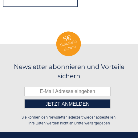
5€
Gutschein
sichern
Newsletter abonnieren und Vorteile
sichern
Bitte tragen Sie die Zahl in
██████░░██████░░██████░░██████░░

██░░░░░░██░░██░░░░░░██░░░░░░██░░

Sie können den Newsletter jederzeit wieder abbestellen.
██████░░██████░░░░████░░░░████░░

░░░░██░░░░░░██░░██░░░░░░░░░░██░░

das nebenstehende Feld ein.
Ihre Daten werden nicht an Dritte weitergegeben