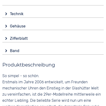
Technik
Antrieb
Gehäuse
Automatik
Glas
Funktionen
Zifferblatt
Saphirglas
Datumsanzeige
Anzeige
Leuchtzeiger / -ziffern
Form
Band
Analog
Rund
Wasserdicht
Farbe
Farbe
10 bar
Material
Produktbeschreibung
Silber
Blau
Edelstahl
Material
Ziffern
So simpel - so schön.
Farbe
Edelstahl
Keine
Silber
Erstmals im Jahre 2006 entwickelt, um Freunden
Bandschließe
mechanischer Uhren den Einstieg in der Glashütter Welt
Faltschließe
zu vereinfachen, ist die 29er-Modellreihe mittlerweile ein
echter Liebling. Die beliebte Serie wird nun um eine