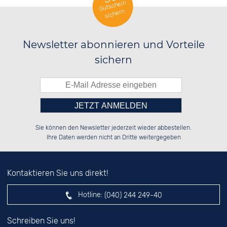
Gutschein
sichern
Newsletter abonnieren und Vorteile
sichern
Bitte tragen Sie die Zahl in
██████░░██████░░██████░░██████░░

██░░██░░██░░██░░░░░░██░░░░░░██░░

Sie können den Newsletter jederzeit wieder abbestellen.
██████░░██████░░░░████░░░░████░░

██░░██░░░░░░██░░██░░░░░░░░░░██░░

das nebenstehende Feld ein.
Ihre Daten werden nicht an Dritte weitergegeben
Kontaktieren Sie uns direkt!
Hotline:
(040) 244 249-40
Schreiben Sie uns!