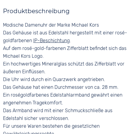
Material
Ziffern
Glas
Produktbeschreibung
Edelstahl
Keine
Mineralglas
Farbe
Farbe
Modische Damenuhr der Marke Michael Kors
Farbe
Roségold
Roségold
Roségold
Das Gehäuse ist aus Edelstahl hergestellt mit einer rosé-
Bandschließe
goldfarbenen
IP-Beschichtung
.
Clipverschluss
Auf dem rosé-gold-farbenen Zifferblatt befindet sich das
Michael Kors Logo.
Ein hochwertiges Mineralglas schützt das Zifferblatt vor
äußeren Einflüssen.
Die Uhr wird durch ein Quarzwerk angetrieben.
Das Gehäuse hat einen Durchmesser von ca. 28 mm.
Ein roségoldfarbenes Edelstahlarmband gewährt einen
angenehmen Tragekomfort.
Das Armband wird mit einer Schmuckschließe aus
Edelstahl sicher verschlossen.
Für unsere Waren bestehen die gesetzlichen
Gewährleistungsrechte