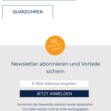
QUARZUHREN
5€
Gutschein
sichern
Newsletter abonnieren und Vorteile
sichern
Bitte tragen Sie die Zahl in
██████░░██████░░██░░░░░░██████░░

██░░░░░░██░░██░░██░░██░░░░░░██░░

Sie können den Newsletter jederzeit wieder abbestellen.
██████░░██░░██░░██████░░░░████░░

██░░██░░██░░██░░░░░░██░░██░░░░░░

das nebenstehende Feld ein.
Ihre Daten werden nicht an Dritte weitergegeben