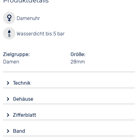
Produktdetails
Damenuhr
Wasserdicht bis 5 bar
Zielgruppe
Größe
Damen
28mm
Technik
Antrieb
Gehäuse
Batterie (Quarz)
Material
Wasserdicht
Zifferblatt
Edelstahl
5 bar
Anzeige
Form
Band
Analog
Rund