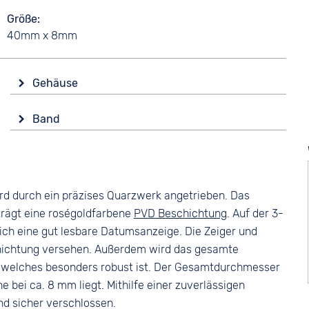
Größe
40mm x 8mm
Gehäuse
Glas
Band
Saphirglas
Farbe
Form
Grün
Rund
Material
Material
rd durch ein präzises Quarzwerk angetrieben. Das
Glattleder
Edelstahl
trägt eine roségoldfarbene
PVD Beschichtung
. Auf der 3-
Bandschließe
Farbe
sich eine gut lesbare Datumsanzeige. Die Zeiger und
Dornschließe
Roségold
chichtung versehen. Außerdem wird das gesamte
 welches besonders robust ist. Der Gesamtdurchmesser
ei ca. 8 mm liegt. Mithilfe einer zuverlässigen
d sicher verschlossen.