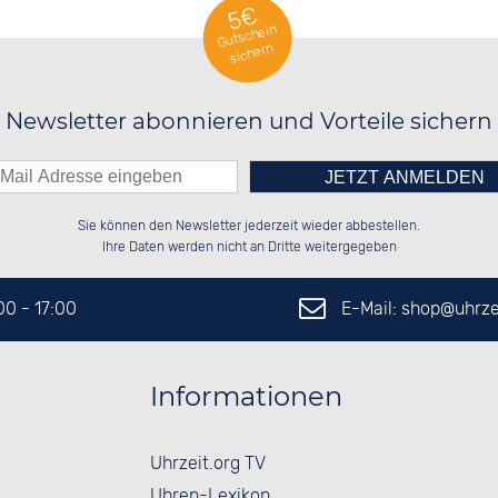
5€
Gutschein
sichern
Newsletter abonnieren und Vorteile sichern
Bitte tragen Sie die Zahl in
██████░░██░░░░░░██████░░██████░░

░░░░██░░██░░██░░██░░██░░██░░░░░░

Sie können den Newsletter jederzeit wieder abbestellen.
░░████░░██████░░██████░░██████░░

██░░░░░░░░░░██░░░░░░██░░██░░██░░

das nebenstehende Feld ein.
Ihre Daten werden nicht an Dritte weitergegeben
E-Mail: shop@
uhrze
:00 - 17:00
Informationen
Uhrzeit.org TV
Uhren-Lexikon