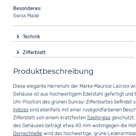
Besonderes
Swiss Made
Technik
Antrieb
Zifferblatt
Batterie (Quarz)
Anzeige
Funktionen
Produktbeschreibung
Analog
Datumsanzeige
Farbe
Wasserdicht
Diese elegante Herrenuhr der Marke Maurice Lacroix wi
Grün
5 bar
Gehäuse ist aus hochwertigem Edelstahl gefertigt und 
Ziffern
Uhr-Position des grünen Sunray-Zifferblattes befindet 
Römisch
Indizes
sind ebenfalls mit einer roségoldfarbenen Bes
Zifferblatt von einem kratzfesten
Saphirglas
geschützt,
des Gehäuses beträgt etwa 40 mm wohingegen die Höhe b
Dornschließe
wird das hochwertige, grüne Lederarmban