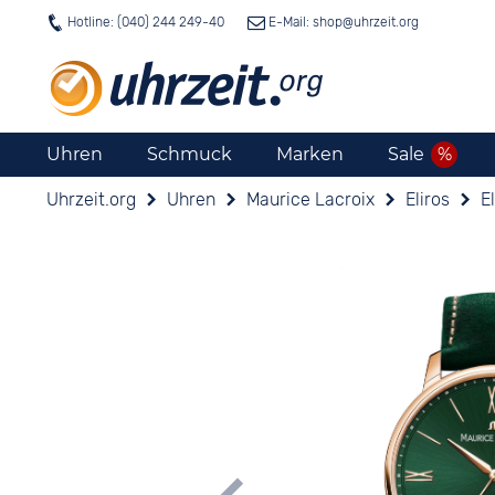
Hotline: (040) 244 249-40
E-Mail: shop@
uhrzeit.org
Uhren
Schmuck
Marken
Sale
Uhrzeit.org
Uhren
Maurice Lacroix
Eliros
E