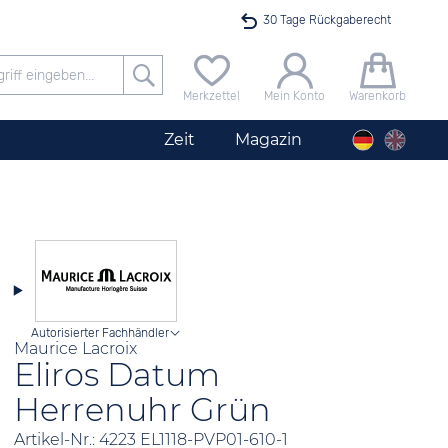
30 Tage Rückgaberecht
Versandkostenfrei ab 40 €
Merkzettel
Mein Konto
Warenkorb
24h Expresslieferung
Zeit
Magazin
100 Tage Niedrigpreisgarantie
Startimer Pilot Herrenchronograph Big Date
Angebot nur heute bis 24 Uhr verfügbar
Autorisierter Fachhändler
Maurice Lacroix
Eliros Datum
Herrenuhr Grün
Artikel-Nr.: 4223 EL1118-PVP01-610-1