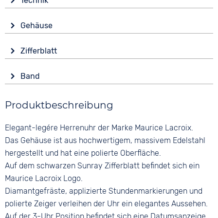
Technik
Antrieb
Gehäuse
Batterie (Quarz)
Glas
Funktionen
Zifferblatt
Saphirglas
Datumsanzeige
Anzeige
Form
Wasserdicht
Band
Analog
Rund
5 bar
Farbe
Farbe
Material
Produktbeschreibung
Silber
Schwarz
Edelstahl
Material
Ziffern
Elegant-legére Herrenuhr der Marke Maurice Lacroix.
Farbe
Edelstahl
Römisch
Silber
Das Gehäuse ist aus hochwertigem, massivem Edelstahl
Bandschließe
hergestellt und hat eine polierte Oberfläche.
Faltschließe
Auf dem schwarzen Sunray Zifferblatt befindet sich ein
Maurice Lacroix Logo.
Diamantgefräste, applizierte Stundenmarkierungen und
polierte Zeiger verleihen der Uhr ein elegantes Aussehen.
Auf der 3-Uhr Position befindet sich eine Datumsanzeige.