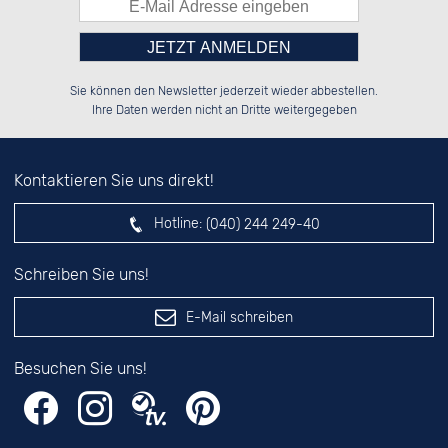
Bitte tragen Sie die Zahl in
██████░░██████░░██░░░░░░██████░░

░░░░██░░██░░██░░██░░██░░░░░░██░░

Sie können den Newsletter jederzeit wieder abbestellen.
░░████░░██████░░██████░░░░████░░

██░░░░░░██░░██░░░░░░██░░██░░░░░░

das nebenstehende Feld ein.
Ihre Daten werden nicht an Dritte weitergegeben
Kontaktieren Sie uns direkt!
Hotline:
(040) 244 249-40
Schreiben Sie uns!
E-Mail schreiben
Besuchen Sie uns!