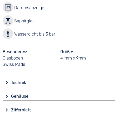
Datumsanzeige
Saphirglas
Wasserdicht bis 3 bar
Besonderes
Größe
Glasboden
41mm x 9mm
Swiss Made
Technik
Antrieb
Gehäuse
Automatik
Glas
Funktionen
Zifferblatt
Saphirglas
Datumsanzeige