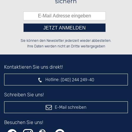
sichern
Bitte tragen Sie die Zahl in
██████░░██████░░██████░░██████░░

██░░██░░██░░██░░██░░██░░██░░██░░

Sie können den Newsletter jederzeit wieder abbestellen.
██████░░██████░░██░░██░░██████░░

░░░░██░░██░░██░░██░░██░░██░░██░░

das nebenstehende Feld ein.
Ihre Daten werden nicht an Dritte weitergegeben
Kontaktieren Sie uns direkt!
Hotline:
(040) 244 249-40
Schreiben Sie uns!
E-Mail schreiben
Besuchen Sie uns!