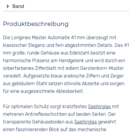
Anzeige
Form
Wasserdicht
Band
Analog
Rund
3 bar
Farbe
Farbe
Material
Produktbeschreibung
Silber
Silber
Edelstahl
Material
Ziffern
Die Longines Master Automatik 41 mm überzeugt mit
Farbe
Edelstahl
Arabisch
Silber
klassischer Eleganz und fein abgestimmten Details. Das 41
Bandschließe
mm große, runde Gehäuse aus Edelstahl besitzt eine
Faltschließe
harmonische Präsenz am Handgelenk und wird durch ein
silberfarbenes Zifferblatt mit edlem Gerstenkorn-Muster
veredelt. Aufgesetzte blaue arabische Ziffern und Zeiger
aus gebläutem Stahl setzen stilvolle Akzente und sorgen
für eine ausgezeichnete Ablesbarkeit.
Für optimalen Schutz sorgt kratzfestes
Saphirglas
mit
mehreren Antireflexschichten auf beiden Seiten. Der
transparente Gehäuseboden aus
Saphirglas
gewährt
einen faszinierenden Blick auf das mechanische