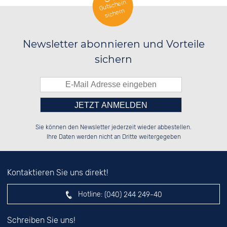
Gutschein
sichern
Newsletter abonnieren und Vorteile
sichern
Bitte tragen Sie die Zahl in
██████░░██░░░░░░██████░░██░░░░░░

██░░██░░██░░██░░██░░██░░██░░██░░

Sie können den Newsletter jederzeit wieder abbestellen.
██████░░██████░░██░░██░░██████░░

░░░░██░░░░░░██░░██░░██░░░░░░██░░

das nebenstehende Feld ein.
Ihre Daten werden nicht an Dritte weitergegeben
Kontaktieren Sie uns direkt!
Hotline:
(040) 244 249-40
Schreiben Sie uns!