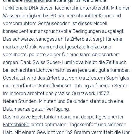
drehbare
Aluminium
lünette ergänzt, welche die
funktionale DNA dieser
Taucheruhr
unterstreicht. Mit einer
Wasserdichtigkeit
bis 30 bar, verschraubter Krone und
verschraubtem Gehäuseboden ist dieses Modell
konsequent auf anspruchsvolle Bedingungen ausgelegt.
Das schwarze, sandgestrahlte Zifferblatt sorgt für eine
markante Optik, während aufgesetzte
Indizes
und
versilberte, polierte Zeiger für eine klare Ablesbarkeit
sorgen. Dank Swiss Super-LumiNova bleibt die Zeit auch
bei schlechten Lichtverhältnissen jederzeit gut erkennbar.
Geschützt wird das Zifferblatt von kratzfestem
Saphirglas
mit mehrfacher Antireflexbeschichtung auf beiden Seiten.
Im Inneren arbeitet das präzise Quarzwerk L157.3.
Neben Stunden, Minuten und Sekunden steht auch eine
Datumsanzeige zur Verfügung.
Das massive Edelstahlarmband mit doppelt gesicherter
Faltschließe
bietet optimalen Tragekomfort und sicheren
Halt. Mit einem Gewicht von 162 Gramm vermittelt die Uhr