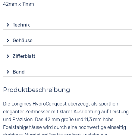
42mm x 11mm
Technik
Antrieb
Gehäuse
Batterie (Quarz)
Glas
Funktionen
Zifferblatt
Saphirglas
Datumsanzeige
Anzeige
Leuchtzeiger / -ziffern
Form
Band
Analog
Rund
Wasserdicht
Farbe
Farbe
30 bar
Material
Produktbeschreibung
Silber
Schwarz
Edelstahl
Material
Ziffern
Die Longines HydroConquest überzeugt als sportlich-
Farbe
Edelstahl
Keine
Silber
eleganter Zeitmesser mit klarer Ausrichtung auf Leistung
Bandschließe
und Präzision. Das 42 mm große und 11,3 mm hohe
Faltschließe
Edelstahlgehäuse wird durch eine hochwertige einseitig