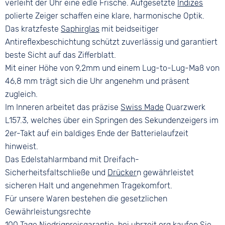
verleiht der Uhr eine edle Frische. Aufgesetzte
Indizes
polierte Zeiger schaffen eine klare, harmonische Optik.
Das kratzfeste
Saphirglas
mit beidseitiger
Antireflexbeschichtung schützt zuverlässig und garantiert
beste Sicht auf das Zifferblatt.
Mit einer Höhe von 9,2mm und einem Lug-to-Lug-Maß von
46,8 mm trägt sich die Uhr angenehm und präsent
zugleich.
Im Inneren arbeitet das präzise
Swiss Made
Quarzwerk
L157.3, welches über ein Springen des Sekundenzeigers im
2er-Takt auf ein baldiges Ende der Batterielaufzeit
hinweist.
Das Edelstahlarmband mit Dreifach-
Sicherheitsfaltschließe und
Drücker
n gewährleistet
sicheren Halt und angenehmen Tragekomfort.
Für unsere Waren bestehen die gesetzlichen
Gewährleistungsrechte
100 Tage
Niedrigpreisgarantie
, bei uhrzeit.org kaufen Sie