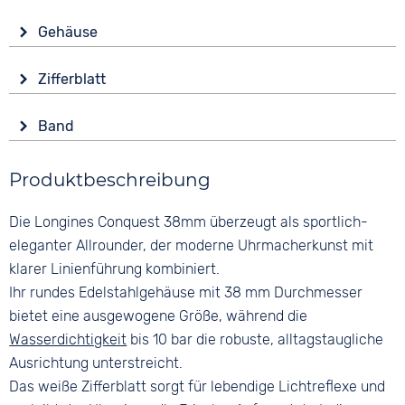
Antrieb
Gehäuse
Batterie (Quarz)
Glas
Funktionen
Zifferblatt
Saphirglas
Datumsanzeige
Anzeige
Leuchtzeiger / -ziffern
Form
Band
Analog
Rund
Wasserdicht
Farbe
Farbe
10 bar
Material
Produktbeschreibung
Silber
Weiß
Edelstahl
Material
Ziffern
Die Longines Conquest 38mm überzeugt als sportlich-
Farbe
Edelstahl
Keine
Silber
eleganter Allrounder, der moderne Uhrmacherkunst mit
Bandschließe
klarer Linienführung kombiniert.
Faltschließe
Ihr rundes Edelstahlgehäuse mit 38 mm Durchmesser
bietet eine ausgewogene Größe, während die
Wasserdichtigkeit
bis 10 bar die robuste, alltagstaugliche
Ausrichtung unterstreicht.
Das weiße Zifferblatt sorgt für lebendige Lichtreflexe und