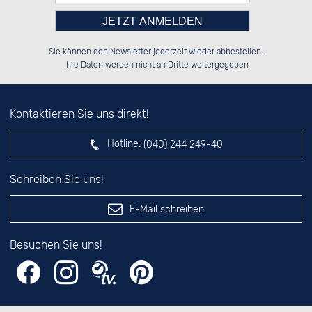
Bitte tragen Sie die Zahl in
██████░░██░░░░░░██████░░██████░░

░░░░██░░██░░██░░░░░░██░░░░░░██░░

Sie können den Newsletter jederzeit wieder abbestellen.
░░████░░██████░░░░████░░░░████░░

░░░░██░░░░░░██░░██░░░░░░░░░░██░░

das nebenstehende Feld ein.
Ihre Daten werden nicht an Dritte weitergegeben
Kontaktieren Sie uns direkt!
Hotline:
(040) 244 249-40
Schreiben Sie uns!
E-Mail schreiben
Besuchen Sie uns!