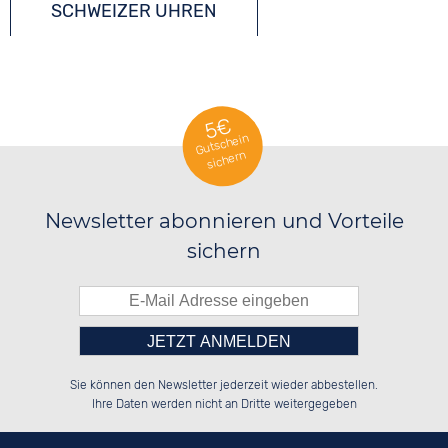
SCHWEIZER UHREN
5€
Gutschein
sichern
Newsletter abonnieren und Vorteile
sichern
Bitte tragen Sie die Zahl in
██████░░██████░░██████░░██████░░

░░░░██░░░░░░██░░░░░░██░░░░░░██░░

Sie können den Newsletter jederzeit wieder abbestellen.
░░████░░░░████░░░░████░░░░████░░

░░░░██░░░░░░██░░██░░░░░░░░░░██░░

das nebenstehende Feld ein.
Ihre Daten werden nicht an Dritte weitergegeben