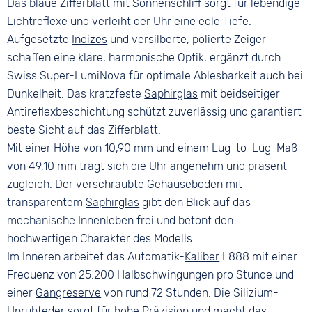
Das blaue Zifferblatt mit Sonnenschliff sorgt für lebendige
Lichtreflexe und verleiht der Uhr eine edle Tiefe.
Aufgesetzte
Indizes
und versilberte, polierte Zeiger
schaffen eine klare, harmonische Optik, ergänzt durch
Swiss Super-LumiNova für optimale Ablesbarkeit auch bei
Dunkelheit. Das kratzfeste
Saphirglas
mit beidseitiger
Antireflexbeschichtung schützt zuverlässig und garantiert
beste Sicht auf das Zifferblatt.
Mit einer Höhe von 10,90 mm und einem Lug-to-Lug-Maß
von 49,10 mm trägt sich die Uhr angenehm und präsent
zugleich. Der verschraubte Gehäuseboden mit
transparentem
Saphirglas
gibt den Blick auf das
mechanische Innenleben frei und betont den
hochwertigen Charakter des Modells.
Im Inneren arbeitet das Automatik-
Kaliber
L888 mit einer
Frequenz von 25.200 Halbschwingungen pro Stunde und
einer
Gangreserve
von rund 72 Stunden. Die Silizium-
Unruh
feder sorgt für hohe Präzision und macht das