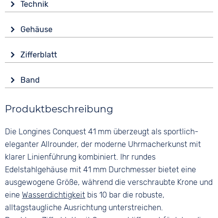
Technik
Antrieb
Gehäuse
Automatik
Glas
Funktionen
Zifferblatt
Saphirglas
Datumsanzeige
Anzeige
Leuchtzeiger / -ziffern
Form
Band
Analog
Rund
Farbe
Farbe
Material
Produktbeschreibung
Silber
Blau
Edelstahl
Material
Ziffern
Die Longines Conquest 41 mm überzeugt als sportlich-
Farbe
Edelstahl
Keine
Silber
eleganter Allrounder, der moderne Uhrmacherkunst mit
Bandschließe
klarer Linienführung kombiniert. Ihr rundes
Faltschließe
Edelstahlgehäuse mit 41 mm Durchmesser bietet eine
ausgewogene Größe, während die verschraubte Krone und
eine
Wasserdichtigkeit
bis 10 bar die robuste,
alltagstaugliche Ausrichtung unterstreichen.