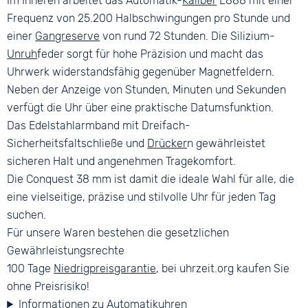
Im Inneren arbeitet das Automatik-
Kaliber
L888 mit einer
Frequenz von 25.200 Halbschwingungen pro Stunde und
einer
Gangreserve
von rund 72 Stunden. Die Silizium-
Unruh
feder sorgt für hohe Präzision und macht das
Uhrwerk widerstandsfähig gegenüber Magnetfeldern.
Neben der Anzeige von Stunden, Minuten und Sekunden
verfügt die Uhr über eine praktische Datumsfunktion.
Das Edelstahlarmband mit Dreifach-
Sicherheitsfaltschließe und
Drücker
n gewährleistet
sicheren Halt und angenehmen Tragekomfort.
Die Conquest 38 mm ist damit die ideale Wahl für alle, die
eine vielseitige, präzise und stilvolle Uhr für jeden Tag
suchen.
Für unsere Waren bestehen die gesetzlichen
Gewährleistungsrechte
100 Tage
Niedrigpreisgarantie
, bei uhrzeit.org kaufen Sie
ohne Preisrisiko!
Informationen zu Automatikuhren