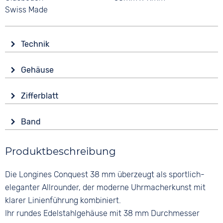
Swiss Made
Technik
Antrieb
Gehäuse
Automatik
Glas
Funktionen
Zifferblatt
Saphirglas
Datumsanzeige
Anzeige
Leuchtzeiger / -ziffern
Form
Band
Analog
Rund
Wasserdicht
Farbe
Farbe
10 bar
Material
Produktbeschreibung
Silber
Schwarz
Edelstahl
Material
Ziffern
Die Longines Conquest 38 mm überzeugt als sportlich-
Farbe
Edelstahl
Keine
Silber
eleganter Allrounder, der moderne Uhrmacherkunst mit
Bandschließe
klarer Linienführung kombiniert.
Faltschließe
Ihr rundes Edelstahlgehäuse mit 38 mm Durchmesser