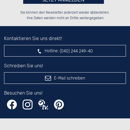
Bitte tragen Sie die Zahl in
██████░░██████░░██████░░██████░░

░░░░██░░██░░██░░░░░░██░░██░░░░░░

Sie können den Newsletter jederzeit wieder abbestellen.
░░████░░██████░░░░████░░██████░░

██░░░░░░░░░░██░░██░░░░░░██░░██░░

das nebenstehende Feld ein.
Ihre Daten werden nicht an Dritte weitergegeben
Kontaktieren Sie uns direkt!
Hotline:
(040) 244 249-40
Schreiben Sie uns!
E-Mail schreiben
Besuchen Sie uns!