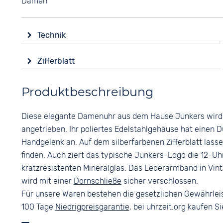
Damen
Technik
Antrieb
Zifferblatt
Batterie (Quarz)
Anzeige
Wasserdicht
Produktbeschreibung
Analog
5 bar
Farbe
Diese elegante Damenuhr aus dem Hause Junkers wird
Silber
angetrieben. Ihr poliertes Edelstahlgehäuse hat eine
Ziffern
Handgelenk an. Auf dem silberfarbenen Zifferblatt lass
Arabisch
finden. Auch ziert das typische Junkers-Logo die 12-Uhr
kratzresistenten Mineralglas. Das Lederarmband in Vi
wird mit einer
Dornschließe
sicher verschlossen.
Für unsere Waren bestehen die gesetzlichen Gewährlei
100 Tage
Niedrigpreisgarantie
, bei uhrzeit.org kaufen Si