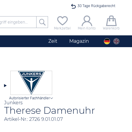
30 Tage Rückgaberecht
Versandkostenfrei ab 40 €
Merkzettel
Mein Konto
Warenkorb
24h Expresslieferung
Zeit
Magazin
100 Tage Niedrigpreisgarantie
Angebot nur heute bis 24 Uhr verfügbar
Autorisierter Fachhändler
Junkers
Therese Damenuhr
Artikel-Nr.: 2726 9.01.01.07