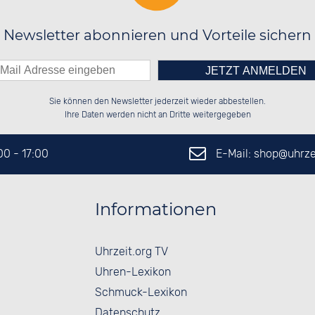
Newsletter abonnieren und Vorteile sichern
Bitte tragen Sie die Zahl in
██████░░██████░░██████░░██████░░

██░░██░░██░░░░░░██░░██░░██░░██░░

Sie können den Newsletter jederzeit wieder abbestellen.
██████░░██████░░██████░░██████░░

░░░░██░░░░░░██░░░░░░██░░██░░██░░

das nebenstehende Feld ein.
Ihre Daten werden nicht an Dritte weitergegeben
E-Mail: shop@
uhrze
:00 - 17:00
Informationen
Uhrzeit.org TV
Uhren-Lexikon
Schmuck-Lexikon
Datenschutz