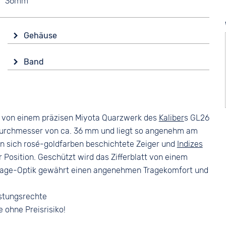
36mm
Gehäuse
Glas
Band
Mineralglas
Farbe
Form
Beige
Rund
Material
Material
 von einem präzisen Miyota Quarzwerk des
Kaliber
s GL26
Glattleder
Edelstahl
n Durchmesser von ca. 36 mm und liegt so angenehm am
Bandschließe
Farbe
en sich rosé-goldfarben beschichtete Zeiger und
Indizes
Dornschließe
Silber
 Position. Geschützt wird das Zifferblatt von einem
ntage-Optik gewährt einen angenehmen Tragekomfort und
stungsrechte
e ohne Preisrisiko!