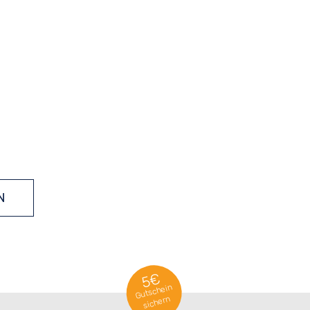
N
5€
Gutschein
sichern