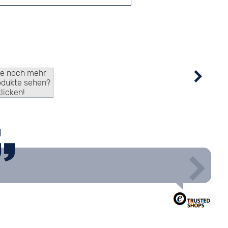
ie noch mehr
odukte sehen?
klicken!
g