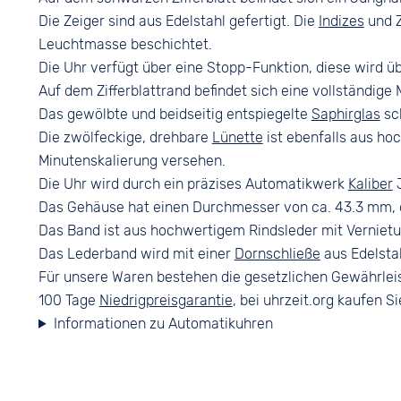
Arabisch
Die Zeiger sind aus Edelstahl gefertigt. Die
Indizes
und Z
Leuchtmasse beschichtet.
Die Uhr verfügt über eine Stopp-Funktion, diese wird ü
Auf dem Zifferblattrand befindet sich eine vollständige 
Das gewölbte und beidseitig entspiegelte
Saphirglas
sch
Die zwölfeckige, drehbare
Lünette
ist ebenfalls aus hoc
Minutenskalierung versehen.
Die Uhr wird durch ein präzises Automatikwerk
Kaliber
J
Das Gehäuse hat einen Durchmesser von ca. 43.3 mm, d
Das Band ist aus hochwertigem Rindsleder mit Vernietu
Das Lederband wird mit einer
Dornschließe
aus Edelsta
Für unsere Waren bestehen die gesetzlichen Gewährlei
100 Tage
Niedrigpreisgarantie
, bei uhrzeit.org kaufen Si
Informationen zu Automatikuhren