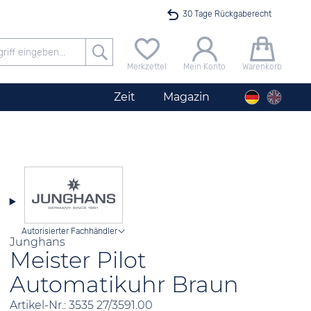
30 Tage Rückgaberecht
Versandkostenfrei ab 40 €
Merkzettel
Mein Konto
Warenkorb
24h Expresslieferung
Zeit
Magazin
100 Tage Niedrigpreisgarantie
Startimer Pilot Herrenchronograph Big Date
Angebot nur heute bis 24 Uhr verfügbar
Autorisierter Fachhändler
Junghans
Meister Pilot
Automatikuhr Braun
Artikel-Nr.: 3535 27/3591.00