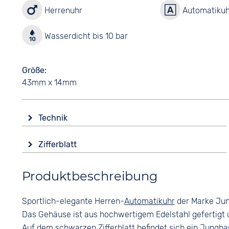
Herrenuhr
Automatikuh
Wasserdicht bis 10 bar
Größe
43mm x 14mm
Technik
Antrieb
Zifferblatt
Automatik
Anzeige
Funktionen
Produktbeschreibung
Analog
Stoppuhr
Farbe
Wasserdicht
Sportlich-elegante Herren-
Automatikuhr
der Marke Ju
Schwarz
10 bar
Das Gehäuse ist aus hochwertigem Edelstahl gefertigt u
Ziffern
Auf dem schwarzen Zifferblatt befindet sich ein Jungha