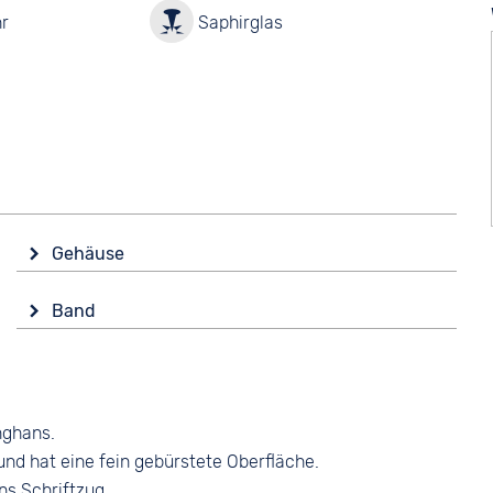
r
Saphirglas
Gehäuse
Glas
Band
Saphirglas
Farbe
Form
Braun
Rund
Material
Material
nghans.
Glattleder
Edelstahl
nd hat eine fein gebürstete Oberfläche.
Bandschließe
Farbe
ns Schriftzug.