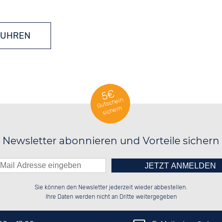
KUHREN
5€
Gutschein
sichern
Newsletter abonnieren und Vorteile sichern
Bitte tragen Sie die Zahl in
██████░░██████░░██████░░██████░░

██░░██░░░░░░██░░░░░░██░░██░░██░░

Sie können den Newsletter jederzeit wieder abbestellen.
██████░░░░████░░░░████░░██████░░

██░░██░░░░░░██░░██░░░░░░░░░░██░░

das nebenstehende Feld ein.
Ihre Daten werden nicht an Dritte weitergegeben