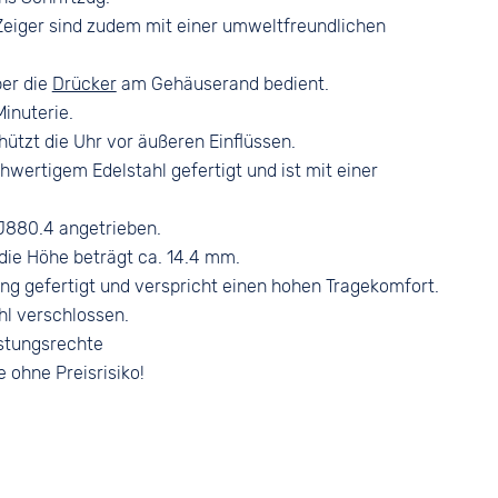
Dornschließe
Silber
eiger sind zudem mit einer umweltfreundlichen
ber die
Drücker
am Gehäuserand bedient.
Minuterie.
ützt die Uhr vor äußeren Einflüssen.
hwertigem Edelstahl gefertigt und ist mit einer
880.4 angetrieben.
ie Höhe beträgt ca. 14.4 mm.
ng gefertigt und verspricht einen hohen Tragekomfort.
hl verschlossen.
stungsrechte
e ohne Preisrisiko!