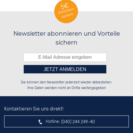
5€
Gutschein
sichern
Newsletter abonnieren und Vorteile
sichern
Bitte tragen Sie die Zahl in
██████░░██████░░░░░░██░░██████░░

██░░██░░██░░██░░░░████░░██░░██░░

Sie können den Newsletter jederzeit wieder abbestellen.
██████░░██░░██░░░░░░██░░██████░░

░░░░██░░██░░██░░░░░░██░░██░░██░░

das nebenstehende Feld ein.
Ihre Daten werden nicht an Dritte weitergegeben
Kontaktieren Sie uns direkt!
Hotline:
(040) 244 249-40