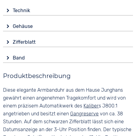
Technik
Antrieb
Gehäuse
Automatik
Glas
Funktionen
Zifferblatt
Saphirglas
Datumsanzeige
Anzeige
Form
Wasserdicht
Band
Analog
Rund
3 bar
Farbe
Farbe
Material
Produktbeschreibung
Braun
Schwarz
Edelstahl
Material
Ziffern
Diese elegante Armbanduhr aus dem Hause Junghans
Farbe
Glattleder
Keine
Silber
gewährt einen angenehmen Tragekomfort und wird von
Bandschließe
einem präzisem Automatikwerk des
Kaliber
s J800.1
Dornschließe
angetrieben und besitzt einen
Gangreserve
von ca. 38
Stunden. Auf dem schwarzen Zifferblatt lässt sich eine
Datumsanzeige an der 3-Uhr Position finden. Der typische