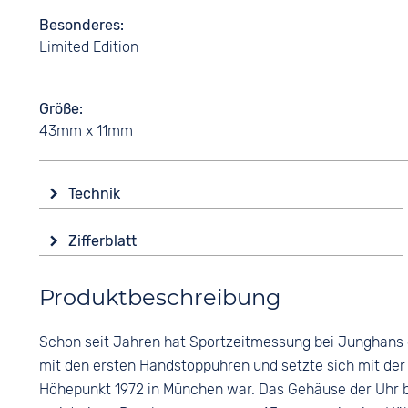
Besonderes
Limited Edition
Größe
43mm x 11mm
Technik
Antrieb
Zifferblatt
Batterie (Quarz)
Anzeige
Funktionen
Produktbeschreibung
Analog
Datumsanzeige
Leuchtzeiger / -ziffern
Farbe
Schon seit Jahren hat Sportzeitmessung bei Junghans e
Stoppuhr
Schwarz
mit den ersten Handstoppuhren und setzte sich mit der
Wasserdicht
Ziffern
Höhepunkt 1972 in München war. Das Gehäuse der Uhr b
10 bar
Keine