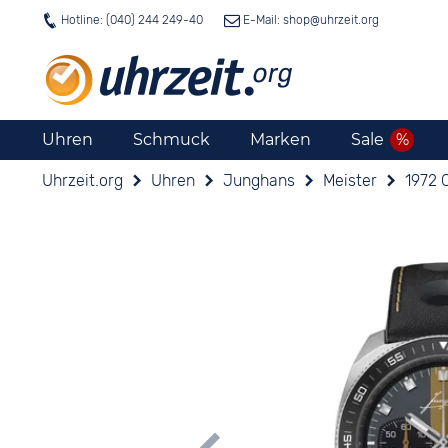
Hotline: (040) 244 249-40
E-Mail: shop@
uhrzeit.org
Uhren
Schmuck
Marken
Sale
Uhrzeit.org
Uhren
Junghans
Meister
1972 