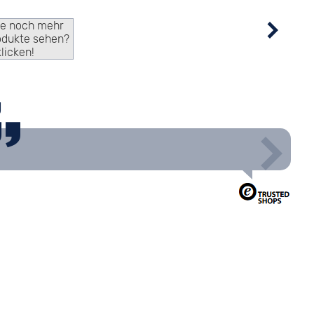
ie noch mehr
odukte sehen?
klicken!
g