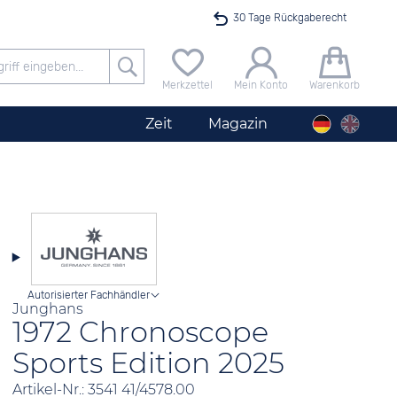
30 Tage Rückgaberecht
Versandkostenfrei ab 40 €
Merkzettel
Mein Konto
Warenkorb
24h Expresslieferung
Zeit
Magazin
100 Tage Niedrigpreisgarantie
Herrenuhr City Silber
Angebot nur heute bis 24 Uhr verfügbar
Autorisierter Fachhändler
Junghans
1972 Chronoscope
Sports Edition 2025
Artikel-Nr.: 3541 41/4578.00