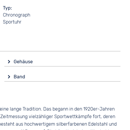
Typ
Chronograph
Sportuhr
Gehäuse
Glas
Band
Saphirglas
Farbe
Form
Schwarz
Tonneau/Oval
Material
Material
ine lange Tradition. Das begann in den 1920er-Jahren
Leder
Edelstahl
 Zeitmessung vielzähliger Sportwettkämpfe fort, deren
Bandschließe
Farbe
esteht aus hochwertigem silberfarbenen Edelstahl und
Dornschließe