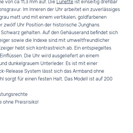
Silber
e von ca 11,3 mm auf. Die
Lünette
ist einseitig drehbar
nsgravur. Im Inneren der Uhr arbeitet ein zuverlässiges
tgrau matt und mit einem vertikalen, goldfarbenen
er zwölf Uhr Position der historische Junghans
n Schwarz gehalten. Auf den Gehäuserand befindet sich
eiger sowie die Indexe sind mit umweltfreundlicher
eiger hebt sich kontrastreich ab. Ein entspiegeltes
inflüssen. Die Uhr wird ausgeliefert an einem
nd dunkelgrauem Unterleder. Es ist mit einer
ck-Release System lässt sich das Armband ohne
l sorgt für einen festen Halt. Das Modell ist auf 200
stungsrechte
e ohne Preisrisiko!