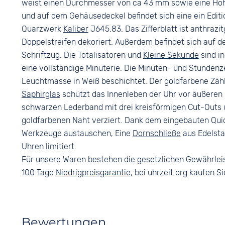
weist einen Durchmesser von ca 43 mm sowie eine Höh
und auf dem Gehäusedeckel befindet sich eine ein Editio
Quarzwerk
Kaliber
J645.83. Das Zifferblatt ist anthrazi
Doppelstreifen dekoriert. Außerdem befindet sich auf d
Schriftzug. Die Totalisatoren und
Kleine Sekunde
sind i
eine vollständige Minuterie. Die Minuten- und Stundenz
Leuchtmasse in Weiß beschichtet. Der goldfarbene Zählz
Saphirglas
schützt das Innenleben der Uhr vor äußeren E
schwarzen Lederband mit drei kreisförmigen Cut-Outs u
goldfarbenen Naht verziert. Dank dem eingebauten Qui
Werkzeuge austauschen, Eine
Dornschließe
aus Edelstah
Uhren limitiert.
Für unsere Waren bestehen die gesetzlichen Gewährlei
100 Tage
Niedrigpreisgarantie
, bei uhrzeit.org kaufen Si
Bewertungen