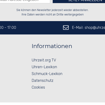
Bitte tragen Sie die Zahl in
░░░░██░░██████░░██████░░██████░░

░░████░░██░░░░░░██░░██░░░░░░██░░

Sie können den Newsletter jederzeit wieder abbestellen.
░░░░██░░██████░░██████░░░░████░░

░░░░██░░░░░░██░░██░░██░░░░░░██░░

das nebenstehende Feld ein.
Ihre Daten werden nicht an Dritte weitergegeben
E-Mail: shop@
uhrze
:00 - 17:00
Informationen
Uhrzeit.org TV
Uhren-Lexikon
Schmuck-Lexikon
Datenschutz
Cookies