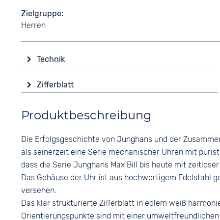
Zielgruppe
Herren
Technik
Antrieb
Zifferblatt
Batterie (Quarz)
Anzeige
Funktionen
Produktbeschreibung
Analog
Datumsanzeige
Leuchtzeiger / -ziffern
Farbe
Die Erfolgsgeschichte von Junghans und der Zusammena
Weiß
Wasserdicht
als seinerzeit eine Serie mechanischer Uhren mit puris
5 bar
Ziffern
dass die Serie Junghans Max Bill bis heute mit zeitlose
Arabisch
Das Gehäuse der Uhr ist aus hochwertigem Edelstahl g
versehen.
Das klar strukturierte Zifferblatt in edlem weiß harmon
Orientierungspunkte sind mit einer umweltfreundlichen