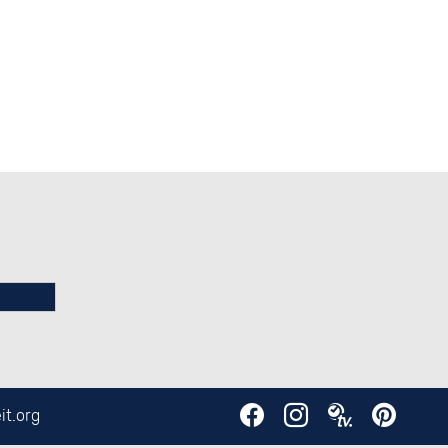
it.org