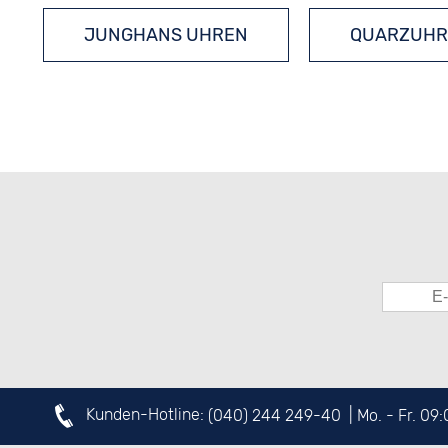
JUNGHANS UHREN
QUARZUHR
Kunden-Hotline:
(040) 244 249-40
| Mo. - Fr. 09