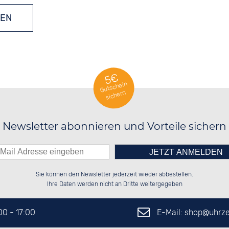
EN
5€
Gutschein
sichern
Newsletter abonnieren und Vorteile sichern
Bitte tragen Sie die Zahl in
██████░░██████░░██████░░██████░░

██░░██░░██░░░░░░██░░██░░██░░██░░

Sie können den Newsletter jederzeit wieder abbestellen.
██████░░██████░░██████░░██████░░

░░░░██░░░░░░██░░░░░░██░░░░░░██░░

das nebenstehende Feld ein.
Ihre Daten werden nicht an Dritte weitergegeben
E-Mail: shop@
uhrze
:00 - 17:00