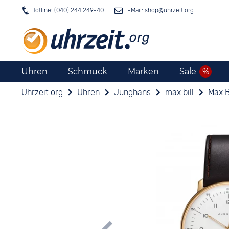
Hotline: (040) 244 249-40
E-Mail: shop@
uhrzeit.org
Uhren
Schmuck
Marken
Sale
Uhrzeit.org
Uhren
Junghans
max bill
Max B