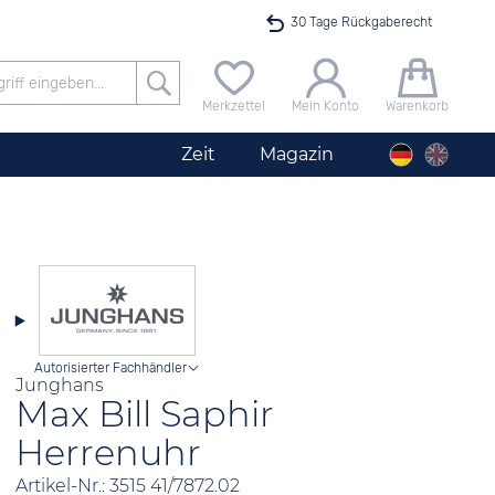
30 Tage Rückgaberecht
Versandkostenfrei ab 40 €
Merkzettel
Mein Konto
Warenkorb
24h Expresslieferung
Zeit
Magazin
100 Tage Niedrigpreisgarantie
Herrenuhr City Silber
Angebot nur heute bis 24 Uhr verfügbar
Autorisierter Fachhändler
Junghans
Max Bill Saphir
Herrenuhr
Artikel-Nr.: 3515 41/7872.02