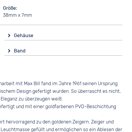
Größe
38mm x 7mm
Gehäuse
Glas
Band
Saphirglas
Farbe
Form
Braun
Rund
Material
Material
rbeit mit Max Bill fand im Jahre 1961 seinen Ursprung
Glattleder
Edelstahl
tischem Design gefertigt wurden. So überrascht es nicht,
Bandschließe
Farbe
r Eleganz zu überzeugen weiß.
Dornschließe
Gold
efertigt und mit einer goldfarbenen PVD-Beschichtung
iert hervorragend zu den goldenen Zeigern. Zeiger und
 Leuchtmasse gefüllt und ermöglichen so ein Ablesen der