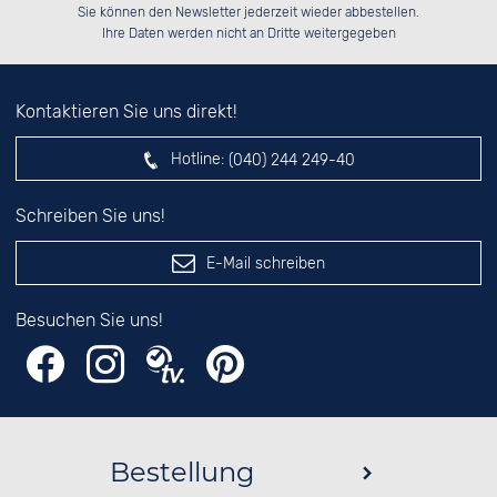
Bitte tragen Sie die Zahl in
░░░░██░░██████░░██████░░██████░░

░░████░░░░░░██░░██░░██░░░░░░██░░

Sie können den Newsletter jederzeit wieder abbestellen.
░░░░██░░░░████░░██████░░░░████░░

░░░░██░░░░░░██░░██░░██░░██░░░░░░

das nebenstehende Feld ein.
Ihre Daten werden nicht an Dritte weitergegeben
Kontaktieren Sie uns direkt!
Hotline:
(040) 244 249-40
Schreiben Sie uns!
E-Mail schreiben
Besuchen Sie uns!
Bestellung