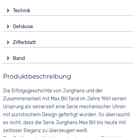
Technik
Antrieb
Gehäuse
Automatik
Glas
Funktionen
Zifferblatt
Saphirglas
Datumsanzeige
Anzeige
Leuchtzeiger / -ziffern
Form
Band
Analog
Rund
Wasserdicht
Farbe
Farbe
3 bar
Material
Produktbeschreibung
Schwarz
Schwarz
Edelstahl
Material
Ziffern
Die Erfolgsgeschichte von Junghans und der
Farbe
Glattleder
Keine
Silber
Zusammenarbeit mit Max Bill fand im Jahre 1961 seinen
Bandschließe
Ursprung als seinerzeit eine Serie mechanischer Uhren
Dornschließe
mit puristischem Design gefertigt wurden. So überrascht
es nicht, dass die Serie Junghans Max Bill bis heute mit
zeitloser Eleganz zu überzeugen weiß.