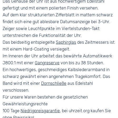
Das Gehäuse der Uhr ist aus hochwertigem Edelstahl
gefertigt und mit einem polierten Finish versehen.
Auf dem klar strukturierten Zifferblatt in mattem schwarz
findet sich eine gut ablesbare Datumsanzeige bei 3-Uhr.
Zeiger sowie Leuchtpunkte im Viertelstunden-Takt
unterstreichen die Funktionalität der Uhr.
Das beidseitig entspiegelte
Saphirglas
des Zeitmessers ist
mit einem Hard-Coating versiegelt.
Im Inneren der Uhr arbeitet das bewährte Automatikwerk
J800.1 mit einer
Gangreserve
von bis zu 38 Stunden.
Ein hochwertiges, geschmeidiges Kalbslederarmband in
schwarz gewährt einen angenehmen Tragekomfort. Das
Band wird mit einer
Dornschließe
aus Edelstahl
verschlossen.
Für unsere Waren bestehen die gesetzlichen
Gewährleistungsrechte
100 Tage
Niedrigpreisgarantie
, bei uhrzeit.org kaufen Sie
ohne Preisrisiko!