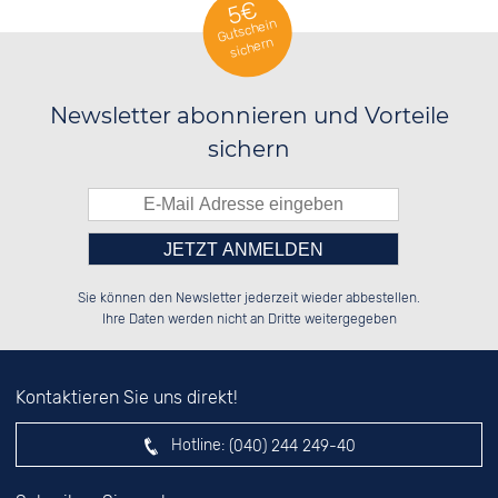
5€
Gutschein
sichern
Newsletter abonnieren und Vorteile
sichern
Bitte tragen Sie die Zahl in
██████░░██████░░██████░░██████░░

██░░██░░░░░░██░░░░░░██░░██░░██░░

Sie können den Newsletter jederzeit wieder abbestellen.
██████░░░░████░░░░████░░██████░░

░░░░██░░░░░░██░░██░░░░░░░░░░██░░

das nebenstehende Feld ein.
Ihre Daten werden nicht an Dritte weitergegeben
Kontaktieren Sie uns direkt!
Hotline:
(040) 244 249-40