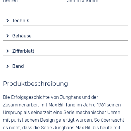
Herren
38mm x 10mm
Technik
Antrieb
Gehäuse
Automatik
Glas
Funktionen
Zifferblatt
Saphirglas
Datumsanzeige
Anzeige
Leuchtzeiger / -ziffern
Form
Band
Analog
Rund
Wasserdicht
Farbe
Farbe
3 bar
Material
Produktbeschreibung
Schwarz
Weiß
Edelstahl
Material
Ziffern
Die Erfolgsgeschichte von Junghans und der
Farbe
Glattleder
Arabisch
Silber
Zusammenarbeit mit Max Bill fand im Jahre 1961 seinen
Bandschließe
Ursprung als seinerzeit eine Serie mechanischer Uhren
Dornschließe
mit puristischem Design gefertigt wurden. So überrascht
es nicht, dass die Serie Junghans Max Bill bis heute mit