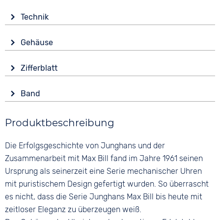
Technik
Antrieb
Gehäuse
Automatik
Glas
Funktionen
Zifferblatt
Saphirglas
Datumsanzeige
Anzeige
Leuchtzeiger / -ziffern
Form
Band
Analog
Rund
Wasserdicht
Farbe
Farbe
3 bar
Material
Produktbeschreibung
Silber
Weiß
Edelstahl
Material
Ziffern
Die Erfolgsgeschichte von Junghans und der
Farbe
Edelstahl
Keine
Silber
Zusammenarbeit mit Max Bill fand im Jahre 1961 seinen
Bandschließe
Ursprung als seinerzeit eine Serie mechanischer Uhren
Clipverschluss
mit puristischem Design gefertigt wurden. So überrascht
es nicht, dass die Serie Junghans Max Bill bis heute mit
zeitloser Eleganz zu überzeugen weiß.