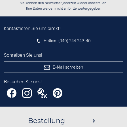
Bitte tragen Sie die Zahl in
██████░░██████░░██████░░██████░░

██░░░░░░░░░░██░░██░░░░░░██░░░░░░

Sie können den Newsletter jederzeit wieder abbestellen.
██████░░░░████░░██████░░██████░░

░░░░██░░██░░░░░░░░░░██░░░░░░██░░

das nebenstehende Feld ein.
Ihre Daten werden nicht an Dritte weitergegeben
Kontaktieren Sie uns direkt!
Hotline:
(040) 244 249-40
Schreiben Sie uns!
E-Mail schreiben
Besuchen Sie uns!
Bestellung