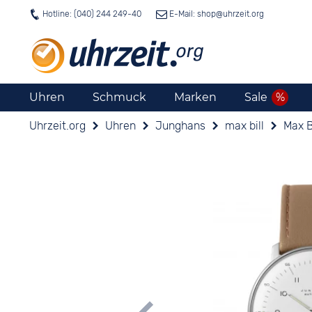
Hotline: (040) 244 249-40
E-Mail: shop@
uhrzeit.org
Uhren
Schmuck
Marken
Sale
Uhrzeit.org
Uhren
Junghans
max bill
Max B