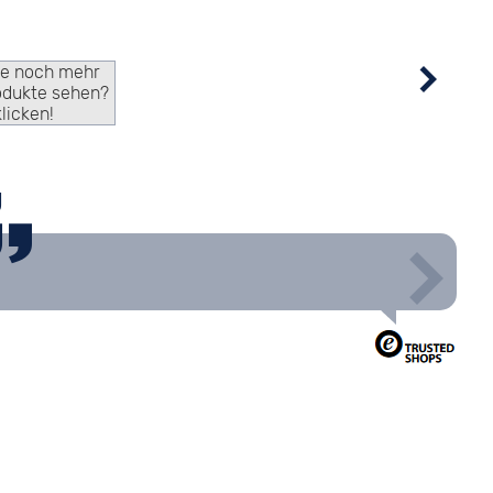
ie noch mehr
odukte sehen?
klicken!
g