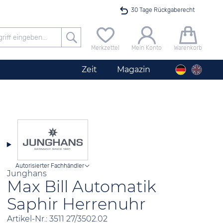
30 Tage Rückgaberecht
Versandkostenfrei ab 40 €
Merkzettel
Mein Konto
Warenkorb
24h Expresslieferung
Zeit
Magazin
100 Tage Niedrigpreisgarantie
Angebot nur heute bis 24 Uhr verfügbar
Autorisierter Fachhändler
Junghans
Max Bill Automatik
Saphir Herrenuhr
Artikel-Nr.: 3511 27/3502.02