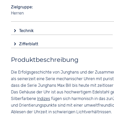
Zielgruppe
Herren
Technik
Antrieb
Zifferblatt
Automatik
Anzeige
Funktionen
Produktbeschreibung
Analog
Leuchtzeiger / -ziffern
Farbe
Wasserdicht
Die Erfolgsgeschichte von Junghans und der Zusammena
Weiß
3 bar
als seinerzeit eine Serie mechanischer Uhren mit puris
Ziffern
dass die Serie Junghans Max Bill bis heute mit zeitlose
Arabisch
Das Gehäuse der Uhr ist aus hochwertigem Edelstahl gef
Silberfarbene
Indizes
fügen sich harmonisch in das zurü
und Orientierungspunkte sind mit einer umweltfreundli
Ablesen der Uhrzeit in schwierigen Lichtverhältnissen.