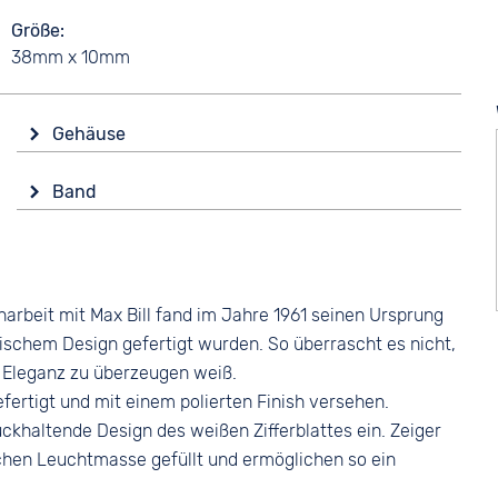
Größe
38mm x 10mm
Gehäuse
Glas
Band
Saphirglas
Farbe
Form
Braun
Rund
Material
Material
rbeit mit Max Bill fand im Jahre 1961 seinen Ursprung
Glattleder
Edelstahl
tischem Design gefertigt wurden. So überrascht es nicht,
Bandschließe
Farbe
r Eleganz zu überzeugen weiß.
Dornschließe
Silber
ertigt und mit einem polierten Finish versehen.
ckhaltende Design des weißen Zifferblattes ein. Zeiger
chen Leuchtmasse gefüllt und ermöglichen so ein