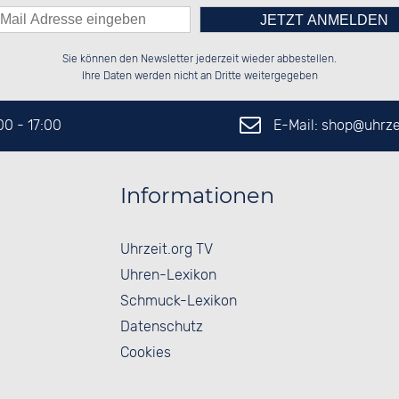
Bitte tragen Sie die Zahl in
██████░░██████░░██████░░██████░░

░░░░██░░██░░██░░██░░░░░░██░░░░░░

Sie können den Newsletter jederzeit wieder abbestellen.
░░████░░██████░░██████░░██████░░

░░░░██░░░░░░██░░██░░██░░██░░██░░

das nebenstehende Feld ein.
Ihre Daten werden nicht an Dritte weitergegeben
E-Mail: shop@
uhrze
:00 - 17:00
Informationen
Uhrzeit.org TV
Uhren-Lexikon
Schmuck-Lexikon
Datenschutz
Cookies