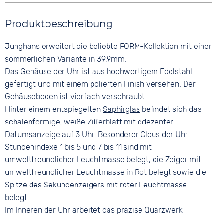
Rund
5 bar
Farbe
Farbe
Material
Produktbeschreibung
Weiß
Weiß
Edelstahl
Material
Ziffern
Junghans erweitert die beliebte FORM-Kollektion mit einer
Farbe
Leder
Keine
Silber
sommerlichen Variante in 39,9mm.
Bandschließe
Das Gehäuse der Uhr ist aus hochwertigem Edelstahl
Dornschließe
gefertigt und mit einem polierten Finish versehen. Der
Gehäuseboden ist vierfach verschraubt.
Hinter einem entspiegelten
Saphirglas
befindet sich das
schalenförmige, weiße Zifferblatt mit ddezenter
Datumsanzeige auf 3 Uhr. Besonderer Clous der Uhr:
Stundenindexe 1 bis 5 und 7 bis 11 sind mit
umweltfreundlicher Leuchtmasse belegt, die Zeiger mit
umweltfreundlicher Leuchtmasse in Rot belegt sowie die
Spitze des Sekundenzeigers mit roter Leuchtmasse
belegt.
Im Inneren der Uhr arbeitet das präzise Quarzwerk