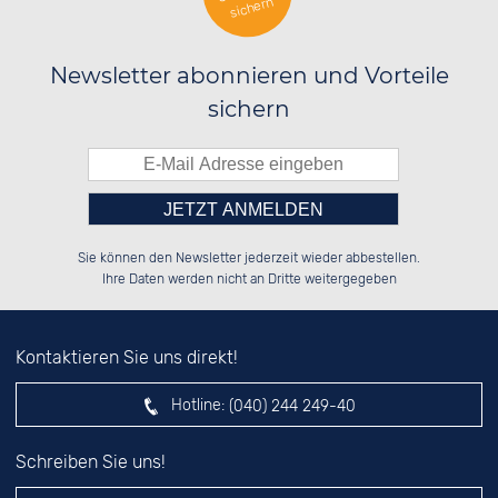
sichern
Newsletter abonnieren und Vorteile
sichern
Bitte tragen Sie die Zahl in
██████░░██████░░██████░░██████░░

██░░██░░██░░░░░░░░░░██░░██░░██░░

Sie können den Newsletter jederzeit wieder abbestellen.
██████░░██████░░░░████░░██████░░

░░░░██░░██░░██░░░░░░██░░░░░░██░░

das nebenstehende Feld ein.
Ihre Daten werden nicht an Dritte weitergegeben
Kontaktieren Sie uns direkt!
Hotline:
(040) 244 249-40
Schreiben Sie uns!