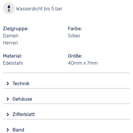
Wasserdicht bis 5 bar
Zielgruppe
Farbe
Damen
Silber
Herren
Material
Größe
Edelstahl
40mm x 7mm
Technik
Antrieb
Gehäuse
Batterie (Quarz)
Glas
Funktionen
Zifferblatt
Saphirglas
Datumsanzeige
Anzeige
Form
Wasserdicht
Band
Analog