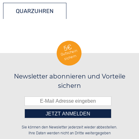
QUARZUHREN
5€
Gutschein
sichern
Newsletter abonnieren und Vorteile
sichern
Bitte tragen Sie die Zahl in
██████░░██░░░░░░██████░░██░░░░░░

██░░██░░██░░██░░░░░░██░░██░░██░░

Sie können den Newsletter jederzeit wieder abbestellen.
██████░░██████░░░░████░░██████░░

░░░░██░░░░░░██░░██░░░░░░░░░░██░░

das nebenstehende Feld ein.
Ihre Daten werden nicht an Dritte weitergegeben