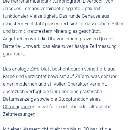
Die Herrenarmbanduhr „
Chronograph
Liverpool“ von
Farbe
Leder
Keine
Silber
Jacques Lemans verbindet elegante Optik mit
Bandschließe
funktionaler Vielseitigkeit. Das runde Gehäuse aus
Dornschließe
robustem Edelstahl präsentiert sich in klassischem Silber
und ist mit kratzfestem Mineralglas geschützt.
Angetrieben wird die Uhr von einem präzisen Quarz-
Batterie-Uhrwerk, das eine zuverlässige Zeitmessung
garantiert.
Das analoge Zifferblatt besticht durch seine tiefblaue
Farbe und verzichtet bewusst auf Ziffern, was der Uhr
einen modernen und stilvollen Charakter verleiht.
Zusätzlich verfügt die Uhr über eine praktische
Datumsanzeige sowie die Stoppfunktion eines
Chronograph
en, ideal für sportliche oder alltägliche
Zeitmessungen.
Mit einer
Wasserdichtigkeit
von bis zu 20 bar ist die