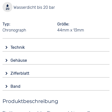
Wasserdicht bis 20 bar
Typ
Größe
Chronograph
44mm x 13mm
Technik
Antrieb
Gehäuse
Batterie (Quarz)
Glas
Funktionen
Zifferblatt
Mineralglas
Datumsanzeige
Anzeige
Form
Wasserdicht
Band
Analog
Rund
20 bar
Farbe
Farbe
Material
Produktbeschreibung
Schwarz
Blau
Edelstahl
Material
Ziffern