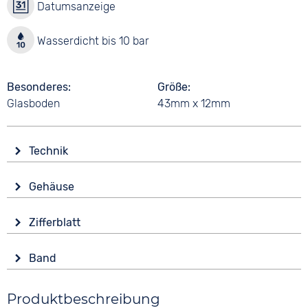
Datumsanzeige
Wasserdicht bis 10 bar
Besonderes
Größe
Glasboden
43mm x 12mm
Technik
Antrieb
Gehäuse
Kinetic
Glas
Funktionen
Zifferblatt
Mineralglas
Datumsanzeige
Anzeige
Form
Wasserdicht
Band
Analog
Rund
10 bar
Farbe
Farbe
Material
Produktbeschreibung
Silber
Schwarz