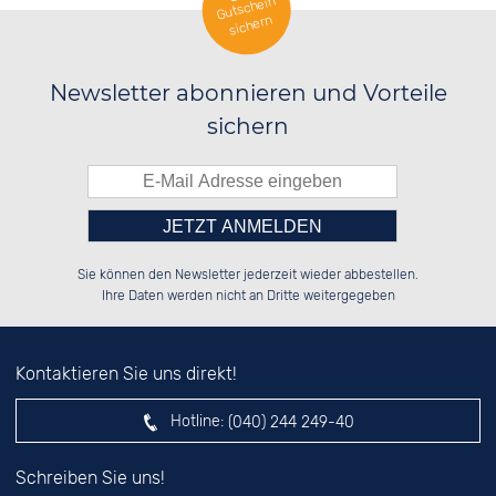
Gutschein
sichern
Newsletter abonnieren und Vorteile
sichern
Bitte tragen Sie die Zahl in
░░░░██░░██████░░██████░░██████░░

░░████░░██░░██░░░░░░██░░██░░██░░

Sie können den Newsletter jederzeit wieder abbestellen.
░░░░██░░██████░░░░████░░██░░██░░

░░░░██░░░░░░██░░██░░░░░░██░░██░░

das nebenstehende Feld ein.
Ihre Daten werden nicht an Dritte weitergegeben
Kontaktieren Sie uns direkt!
Hotline:
(040) 244 249-40
Schreiben Sie uns!