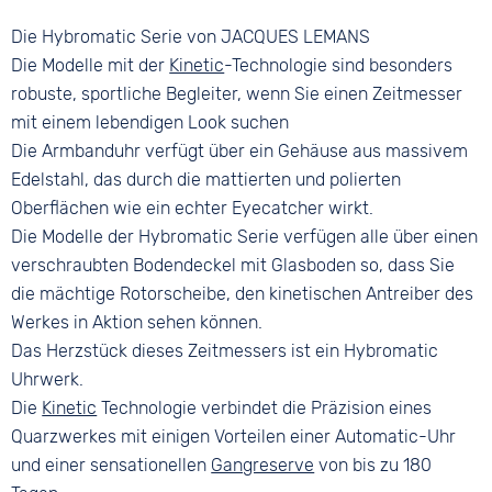
Edelstahl
Material
Ziffern
Die Hybromatic Serie von JACQUES LEMANS
Farbe
Edelstahl
Keine
Silber
Die Modelle mit der
Kinetic
-Technologie sind besonders
Bandschließe
robuste, sportliche Begleiter, wenn Sie einen Zeitmesser
Sicherheits-Faltschließe
mit einem lebendigen Look suchen
Die Armbanduhr verfügt über ein Gehäuse aus massivem
Edelstahl, das durch die mattierten und polierten
Oberflächen wie ein echter Eyecatcher wirkt.
Die Modelle der Hybromatic Serie verfügen alle über einen
verschraubten Bodendeckel mit Glasboden so, dass Sie
die mächtige Rotorscheibe, den kinetischen Antreiber des
Werkes in Aktion sehen können.
Das Herzstück dieses Zeitmessers ist ein Hybromatic
Uhrwerk.
Die
Kinetic
Technologie verbindet die Präzision eines
Quarzwerkes mit einigen Vorteilen einer Automatic-Uhr
und einer sensationellen
Gangreserve
von bis zu 180