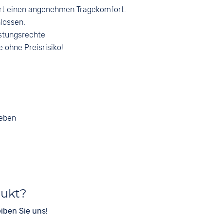
rt einen angenehmen Tragekomfort.
lossen.
stungsrechte
e ohne Preisrisiko!
geben
dukt?
iben Sie uns!