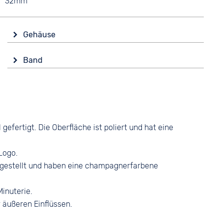
32mm
Gehäuse
Material
Band
Edelstahl
Material
Form
Glattleder
Rund
Farbe
Glas
Beige
Mineralglas
fertigt. Die Oberfläche ist poliert und hat eine
Bandschließe
Farbe
Dornschließe
Gold
Logo.
gestellt und haben eine champagnerfarbene
Minuterie.
r äußeren Einflüssen.