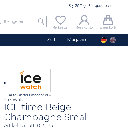
30 Tage Rückgaberecht
Versandkostenfrei ab 40 €
Merkzettel
Mein Konto
Warenkorb
24h Expresslieferung
Zeit
Magazin
100 Tage Niedrigpreisgarantie
Startimer Pilot Herrenchronograph Big Date
Angebot nur heute bis 24 Uhr verfügbar
Autorisierter Fachhändler
Ice-Watch
ICE time Beige
Champagne Small
Artikel-Nr.: 3111 013073