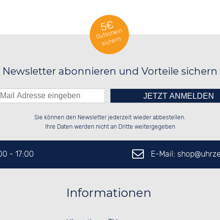
5€
Gutschein
sichern
Newsletter abonnieren und Vorteile sichern
Bitte tragen Sie die Zahl in
██████░░██████░░██████░░██████░░

██░░██░░██░░██░░██░░██░░██░░██░░

Sie können den Newsletter jederzeit wieder abbestellen.
██████░░██░░██░░██████░░██████░░

██░░██░░██░░██░░░░░░██░░██░░██░░

das nebenstehende Feld ein.
Ihre Daten werden nicht an Dritte weitergegeben
E-Mail: shop@
uhrze
:00 - 17:00
Informationen