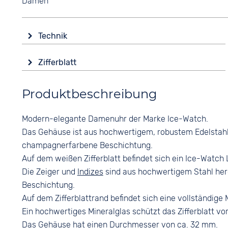
Damen
Technik
Antrieb
Zifferblatt
Batterie (Quarz)
Anzeige
Wasserdicht
Produktbeschreibung
Analog
5 bar
Farbe
Modern-elegante Damenuhr der Marke Ice-Watch.
Weiß
Das Gehäuse ist aus hochwertigem, robustem Edelstahl ge
Ziffern
champagnerfarbene Beschichtung.
Keine
Auf dem weißen Zifferblatt befindet sich ein Ice-Watch 
Die Zeiger und
Indizes
sind aus hochwertigem Stahl her
Beschichtung.
Auf dem Zifferblattrand befindet sich eine vollständige 
Ein hochwertiges Mineralglas schützt das Zifferblatt vo
Das Gehäuse hat einen Durchmesser von ca. 32 mm.