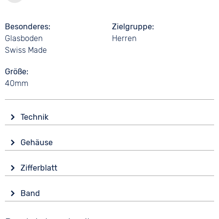
Besonderes
Zielgruppe
Glasboden
Herren
Swiss Made
Größe
40mm
Technik
Antrieb
Gehäuse
Automatik
Material
Wasserdicht
Zifferblatt
Edelstahl
5 bar
Anzeige
Form
Funktionen
Band
Analog
Rund
Leuchtzeiger / -ziffern
Material
Farbe
Datumsanzeige
Glas