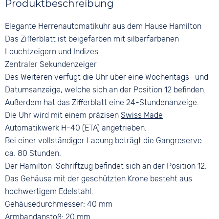
Produktbeschreibung
Glattleder
Beige
Wochentagsanzeige
Saphirglas
Farbe
Ziffern
Elegante Herrenautomatikuhr aus dem Hause Hamilton
Farbe
Braun
Arabisch
Silber
Das Zifferblatt ist beigefarben mit silberfarbenen
Bandschließe
Leuchtzeigern und
Indizes
.
Dornschließe
Zentraler Sekundenzeiger
Des Weiteren verfügt die Uhr über eine Wochentags- und
Datumsanzeige, welche sich an der Position 12 befinden.
Außerdem hat das Zifferblatt eine 24-Stundenanzeige.
Die Uhr wird mit einem präzisen
Swiss Made
Automatikwerk H-40 (ETA) angetrieben.
Bei einer vollständiger Ladung beträgt die
Gangreserve
ca. 80 Stunden.
Der Hamilton-Schriftzug befindet sich an der Position 12.
Das Gehäuse mit der geschützten Krone besteht aus
hochwertigem Edelstahl.
Gehäusedurchmesser: 40 mm
Armbandanstoß: 20 mm