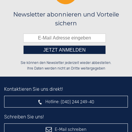
Newsletter abonnieren und Vorteile
sichern
Bitte tragen Sie die Zahl in
██████░░░░░░██░░██░░░░░░██████░░

░░░░██░░░░████░░██░░██░░██░░██░░

Sie können den Newsletter jederzeit wieder abbestellen.
░░████░░░░░░██░░██████░░██████░░

░░░░██░░░░░░██░░░░░░██░░░░░░██░░

das nebenstehende Feld ein.
Ihre Daten werden nicht an Dritte weitergegeben
Kontaktieren Sie uns direkt!
Hotline:
(040) 244 249-40
Schreiben Sie uns!
E-Mail schreiben