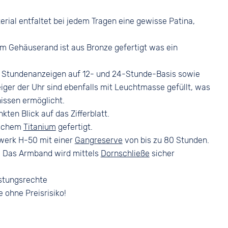
Roségold
Bandschließe
Dornschließe
rial entfaltet bei jedem Tragen eine gewisse Patina,
 am Gehäuserand ist aus Bronze gefertigt was ein
ch Stundenanzeigen auf 12- und 24-Stunde-Basis sowie
ger der Uhr sind ebenfalls mit Leuchtmasse gefüllt, was
nissen ermöglicht.
en Blick auf das Zifferblatt.
ischem
Titanium
gefertigt.
werk H-50 mit einer
Gangreserve
von bis zu 80 Stunden.
t. Das Armband wird mittels
Dornschließe
sicher
stungsrechte
e ohne Preisrisiko!