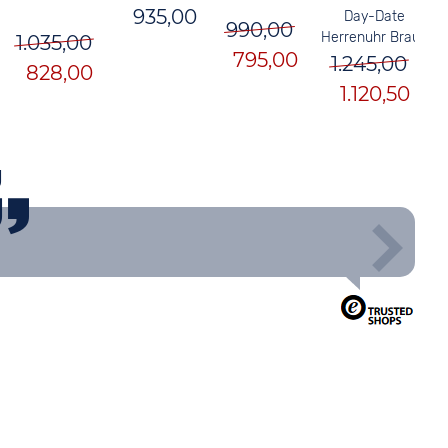
935,00
Day-Date
990,00
Herrenuhr Braun
1.035,00
795,00
1.245,00
828,00
1.120,50
g