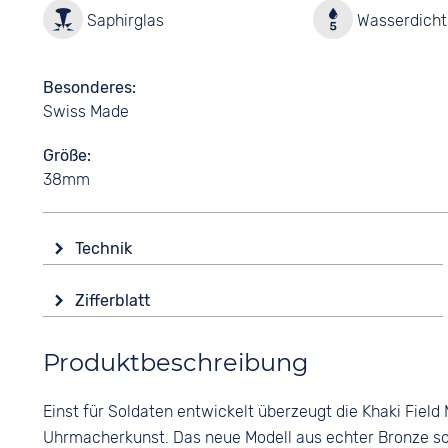
Saphirglas
Wasserdicht 
Besonderes
Swiss Made
Größe
38mm
Technik
Antrieb
Zifferblatt
Handaufzug
Anzeige
Funktionen
Produktbeschreibung
Analog
Leuchtzeiger / -ziffern
Farbe
Wasserdicht
Einst für Soldaten entwickelt überzeugt die Khaki Fie
Schwarz
5 bar
Uhrmacherkunst. Das neue Modell aus echter Bronze sor