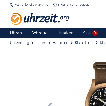
Hotline: (040) 244 249-40
E-Mail: shop@
uhrzeit.org
Uhren
Schmuck
Marken
Sale
Uhrzeit.org
Uhren
Hamilton
Khaki Field
Kha