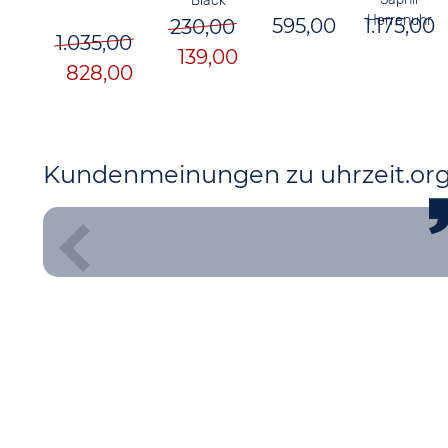
Black
Herrenuhr
1.175,00
595,00
230,00
1.035,00
139,00
828,00
Kundenmeinungen zu uhrzeit.or