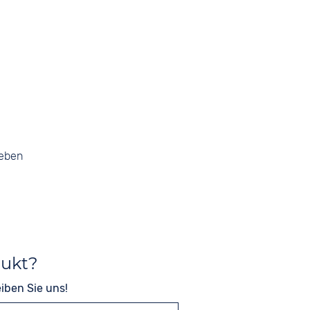
geben
dukt?
iben Sie uns!