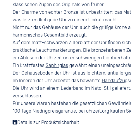
Ziffern
klassischen Zügen des Originals von früher.
Arabisch
Der Charme von echter Bronze ist unbestritten; das Mate
was letztendlich jede Uhr zu einem Unikat macht.
Nicht nur das Gehäuse der Uhr, auch die griffige Krone
harmonisches Gesamtbild erzeugt.
Auf dem matt-schwarzen Zifferblatt der Uhr finden si
praktische Leuchtmarkierungen. Die bronzefarbenen Zei
ein Ablesen der Uhrzeit unter schwierigen Lichtverhält
Ein kratzfestes
Saphirglas
gewährt einen uneingeschränkt
Der Gehäuseboden der Uhr ist aus leichtem, antiallerg
Im Inneren der Uhr arbeitet das bewährte
Handaufzug
s
Die Uhr wird an einem Lederband im Nato-Stil geliefer
verschlossen.
Für unsere Waren bestehen die gesetzlichen Gewährlei
100 Tage
Niedrigpreisgarantie
, bei uhrzeit.org kaufen Si
Details zur Produktsicherheit