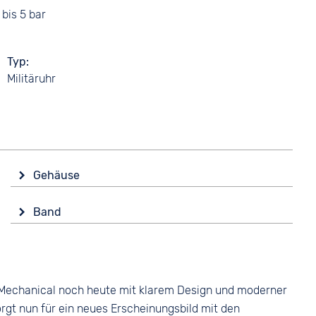
bis 5 bar
Typ
Militäruhr
Gehäuse
Glas
Band
Saphirglas
Farbe
Form
Braun
Rund
Material
Farbe
ld Mechanical noch heute mit klarem Design und moderner
Glattleder
Gold
gt nun für ein neues Erscheinungsbild mit den