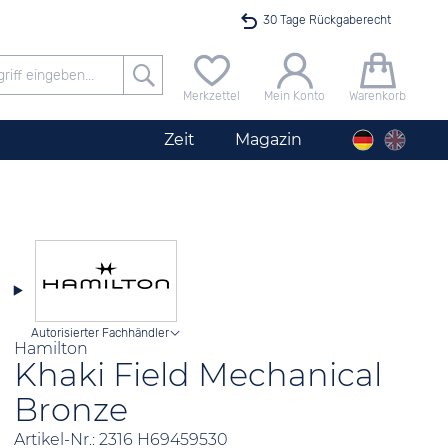
30 Tage Rückgaberecht
Versandkostenfrei ab 40 €
Merkzettel
Mein Konto
Warenkorb
24h Expresslieferung
Zeit
Magazin
100 Tage Niedrigpreisgarantie
Startimer Pilot Herrenchronograph Big Date
Angebot nur heute bis 24 Uhr verfügbar
Autorisierter Fachhändler
Hamilton
Khaki Field Mechanical
Bronze
Artikel-Nr.: 2316 H69459530