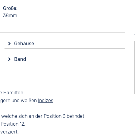
Größe
38mm
Gehäuse
Glas
Band
Saphirglas
Farbe
Form
Braun
Rund
Material
Material
e Hamilton
Glattleder
Edelstahl
eigern und weißen
Indizes
.
Bandschließe
Farbe
Dornschließe
Silber
welche sich an der Position 3 befindet.
Position 12.
verziert.