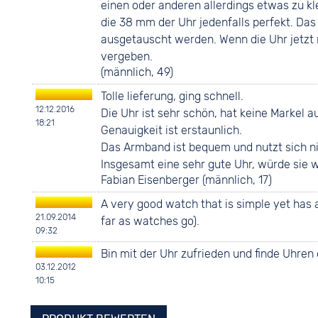
einen oder anderen allerdings etwas zu k
die 38 mm der Uhr jedenfalls perfekt. Das
ausgetauscht werden. Wenn die Uhr jetzt 
vergeben.
(männlich, 49)
Tolle lieferung, ging schnell.
12.12.2016
Die Uhr ist sehr schön, hat keine Markel auf
18:21
Genauigkeit ist erstaunlich.
Das Armband ist bequem und nutzt sich nic
Insgesamt eine sehr gute Uhr, würde sie 
Fabian Eisenberger (männlich, 17)
A very good watch that is simple yet has a
21.09.2014
far as watches go).
09:32
Bin mit der Uhr zufrieden und finde Uhren
03.12.2012
10:15