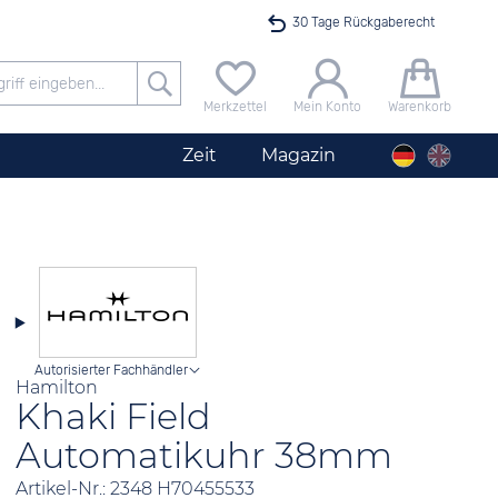
30 Tage Rückgaberecht
Versandkostenfrei ab 40 €
Merkzettel
Mein Konto
Warenkorb
24h Expresslieferung
Zeit
Magazin
100 Tage Niedrigpreisgarantie
Startimer Pilot Herrenchronograph Big Date
Angebot nur heute bis 24 Uhr verfügbar
Autorisierter Fachhändler
Hamilton
Khaki Field
Automatikuhr 38mm
Artikel-Nr.: 2348 H70455533