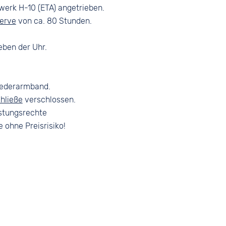
erk H-10 (ETA) angetrieben.
erve
von ca. 80 Stunden.
eben der Uhr.
lederarmband.
hließe
verschlossen.
stungsrechte
e ohne Preisrisiko!