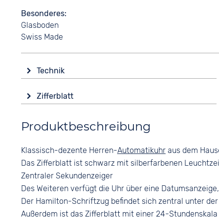
Besonderes
Glasboden
Swiss Made
Technik
Antrieb
Zifferblatt
Automatik
Anzeige
Funktionen
Produktbeschreibung
Analog
Datumsanzeige
Leuchtzeiger / -ziffern
Farbe
Klassisch-dezente Herren-
Automatikuhr
aus dem Haus
Schwarz
Wasserdicht
Das Zifferblatt ist schwarz mit silberfarbenen Leuchtz
10 bar
Ziffern
Zentraler Sekundenzeiger
Arabisch
Des Weiteren verfügt die Uhr über eine Datumsanzeige, 
Der Hamilton-Schriftzug befindet sich zentral unter der 
Außerdem ist das Zifferblatt mit einer 24-Stundenskala 