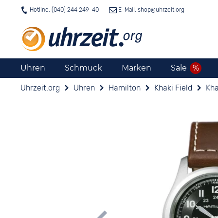
Hotline: (040) 244 249-40
E-Mail: shop@
uhrzeit.org
Uhren
Schmuck
Marken
Sale
Uhrzeit.org
Uhren
Hamilton
Khaki Field
Kha