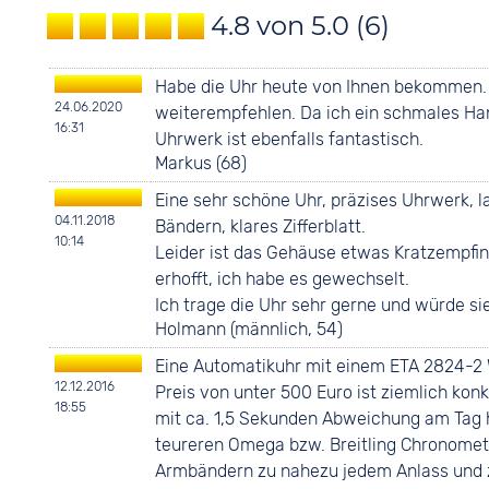
4.8 von 5.0
(6)
Habe die Uhr heute von Ihnen bekommen. S
24.06.2020
weiterempfehlen. Da ich ein schmales Ha
16:31
Uhrwerk ist ebenfalls fantastisch.
Markus (68)
Eine sehr schöne Uhr, präzises Uhrwerk, 
04.11.2018
Bändern, klares Zifferblatt.
10:14
Leider ist das Gehäuse etwas Kratzempfin
erhofft, ich habe es gewechselt.
Ich trage die Uhr sehr gerne und würde s
Holmann (männlich, 54)
Eine Automatikuhr mit einem ETA 2824-2 W
12.12.2016
Preis von unter 500 Euro ist ziemlich konk
18:55
mit ca. 1,5 Sekunden Abweichung am Tag h
teureren Omega bzw. Breitling Chronomete
Armbändern zu nahezu jedem Anlass und zu