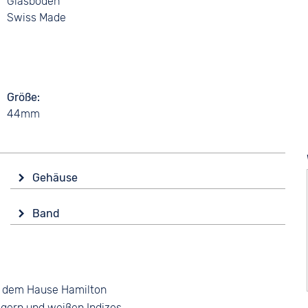
Glasboden
Swiss Made
Größe
44mm
Gehäuse
Band
Form
Rund
s dem Hause Hamilton
Bandschließe
Glas
eigern und weißen
Indizes
.