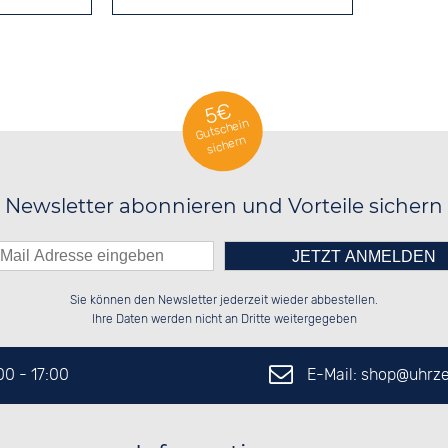
UHREN
5€
Gutschein
sichern
Newsletter abonnieren und Vorteile sichern
Bitte tragen Sie die Zahl in
██████░░██░░░░░░██████░░██████░░

██░░░░░░██░░██░░██░░░░░░██░░░░░░

Sie können den Newsletter jederzeit wieder abbestellen.
██████░░██████░░██████░░██████░░

░░░░██░░░░░░██░░░░░░██░░██░░██░░

das nebenstehende Feld ein.
Ihre Daten werden nicht an Dritte weitergegeben
E-Mail: shop@
uhrze
:00 - 17:00