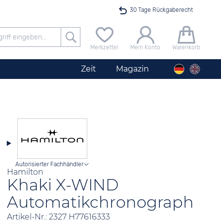
30 Tage Rückgaberecht
Versandkostenfrei ab 40 €
Merkzettel
Mein Konto
Warenkorb
24h Expresslieferung
Zeit
Magazin
100 Tage Niedrigpreisgarantie
Angebot nur heute bis 24 Uhr verfügbar
Autorisierter Fachhändler
Hamilton
Khaki X-WIND
Automatikchronograph
Artikel-Nr.: 2327 H77616333