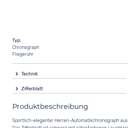
Typ
Chronograph
Fliegeruhr
Technik
Antrieb
Zifferblatt
Automatik
Anzeige
Produktbeschreibung
Analog
Ziffern
Sportlich-eleganter Herren-Automatikchronograph au
Arabisch
Das Zifferblatt ist schwarz mit silberfarbenen Leuchtz