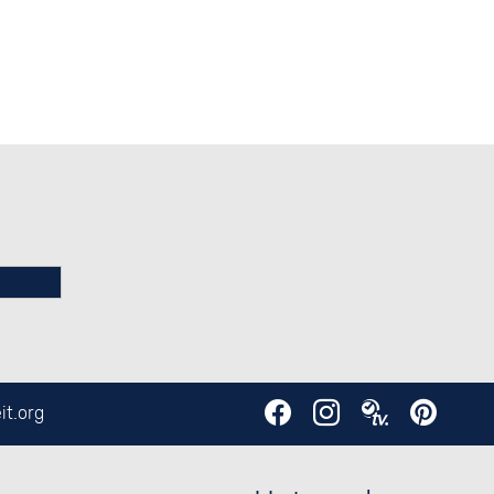
it.org