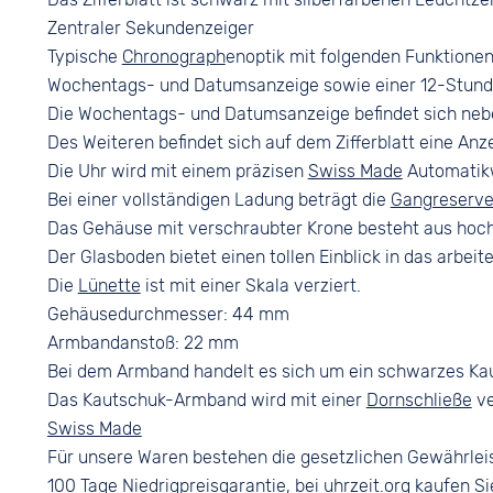
Zentraler Sekundenzeiger
Typische
Chronograph
enoptik mit folgenden Funktione
Wochentags- und Datumsanzeige sowie einer 12-Stun
Die Wochentags- und Datumsanzeige befindet sich nebe
Des Weiteren befindet sich auf dem Zifferblatt eine Anz
Die Uhr wird mit einem präzisen
Swiss Made
Automatikw
Bei einer vollständigen Ladung beträgt die
Gangreserv
Das Gehäuse mit verschraubter Krone besteht aus hoch
Der Glasboden bietet einen tollen Einblick in das arbeit
Die
Lünette
ist mit einer Skala verziert.
Gehäusedurchmesser: 44 mm
Armbandanstoß: 22 mm
Bei dem Armband handelt es sich um ein schwarzes Ka
Das Kautschuk-Armband wird mit einer
Dornschließe
ve
Swiss Made
Für unsere Waren bestehen die gesetzlichen Gewährlei
100 Tage
Niedrigpreisgarantie
, bei uhrzeit.org kaufen Si