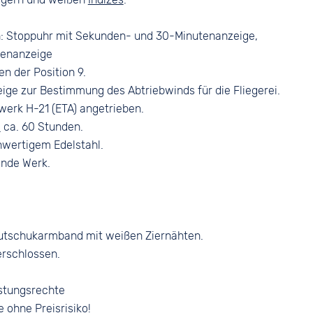
Dornschließe
Saphirglas
n: Stoppuhr mit Sekunden- und 30-Minutenanzeige,
denanzeige
n der Position 9.
eige zur Bestimmung des Abtriebwinds für die Fliegerei.
erk H-21 (ETA) angetrieben.
e
ca. 60 Stunden.
wertigem Edelstahl.
ende Werk.
utschukarmband mit weißen Ziernähten.
rschlossen.
stungsrechte
e ohne Preisrisiko!