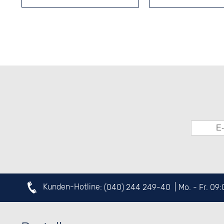
FLIEGERUHREN
SCHWEIZER 
Kunden-Hotline:
(040) 244 249-40
| Mo. - Fr. 09