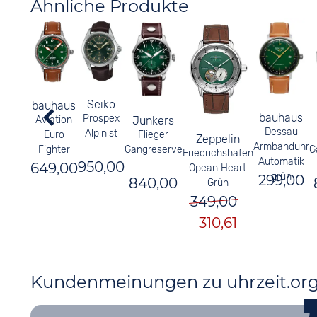
Ähnliche Produkte
Seiko
bauhaus
bauhaus
Prospex
Aviation
Junkers
Dessau
Alpinist
Euro
Flieger
Zeppelin
Armbanduhr
Fighter
Gangreserve
G
Friedrichshafen
Automatik
950,00
649,00
Opean Heart
grün
299,00
840,00
Grün
349,00
310,61
Kundenmeinungen zu uhrzeit.or