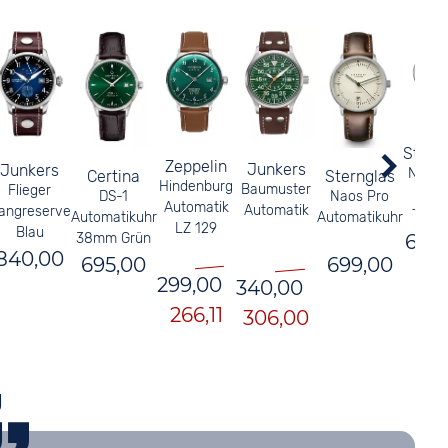
Stern
Zeppelin
Junkers
Junkers
Naos 
Certina
Sternglas
Hindenburg
Baumuster
Flieger
Editi
DS-1
Naos Pro
Automatik
Automatik
angreserve
Tuxb
Automatikuhr
Automatikuhr
LZ 129
Blau
38mm Grün
699
840,00
695,00
699,00
299,00
340,00
266,11
306,00
g