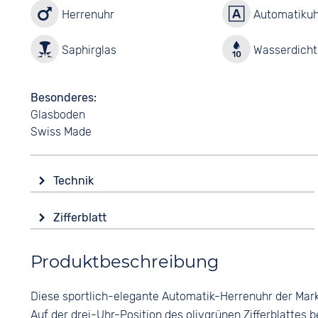
Herrenuhr
Automatikuh
Saphirglas
Wasserdicht 
Besonderes
Glasboden
Swiss Made
Technik
Antrieb
Zifferblatt
Automatik
Anzeige
Funktionen
Produktbeschreibung
Analog
Datumsanzeige
Leuchtzeiger / -ziffern
Farbe
Diese sportlich-elegante Automatik-Herrenuhr der Mark
Wochentagsanzeige
Grün
Auf der drei-Uhr-Position des olivgrünen Zifferblattes 