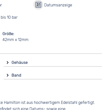
r
Datumsanzeige
bis 10 bar
Größe
42mm x 12mm
Gehäuse
Glas
Band
Saphirglas
Farbe
Form
Braun
Rund
Material
Material
e Hamilton ist aus hochwertigem Edelstahl gefertigt.
Leder
Edelstahl
befindet sich eine Datums- sowie eine