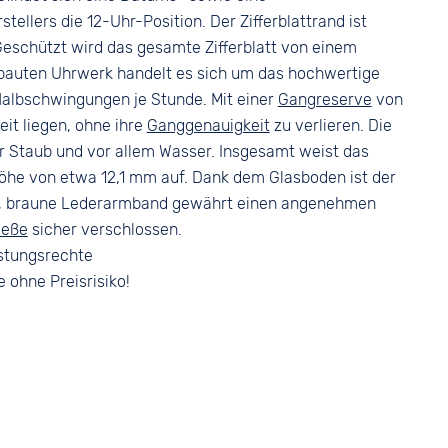
Bandschließe
Farbe
ellers die 12-Uhr-Position. Der Zifferblattrand ist
Dornschließe
Silber
Geschützt wird das gesamte Zifferblatt von einem
ebauten Uhrwerk handelt es sich um das hochwertige
Halbschwingungen je Stunde. Mit einer
Gangreserve
von
it liegen, ohne ihre
Ganggenauigkeit
zu verlieren. Die
or Staub und vor allem Wasser. Insgesamt weist das
he von etwa 12,1 mm auf. Dank dem Glasboden ist der
ige, braune Lederarmband gewährt einen angenehmen
ieße
sicher verschlossen.
stungsrechte
e ohne Preisrisiko!