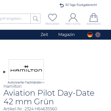
30 Tage Rückgaberecht
Versandkostenfrei ab 40 €
Merkzettel
Mein Konto
Warenkorb
24h Expresslieferung
Zeit
Magazin
100 Tage Niedrigpreisgarantie
Startimer Pilot Herrenchronograph Big Date
Angebot nur heute bis 24 Uhr verfügbar
Autorisierter Fachhändler
Hamilton
Aviation Pilot Day-Date
42 mm Grün
Artikel-Nr.: 2324 H64635560