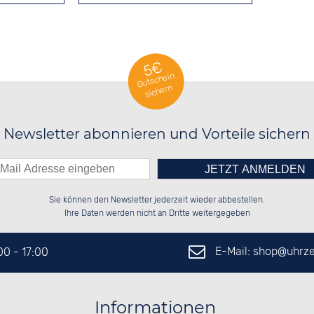
5€
Gutschein
sichern
Newsletter abonnieren und Vorteile sichern
Bitte tragen Sie die Zahl in
██████░░░░░░██░░██████░░██████░░

██░░░░░░░░████░░██░░██░░░░░░██░░

Sie können den Newsletter jederzeit wieder abbestellen.
██████░░░░░░██░░██████░░░░████░░

░░░░██░░░░░░██░░██░░██░░██░░░░░░

das nebenstehende Feld ein.
Ihre Daten werden nicht an Dritte weitergegeben
E-Mail: shop@
uhrze
:00 - 17:00
Informationen