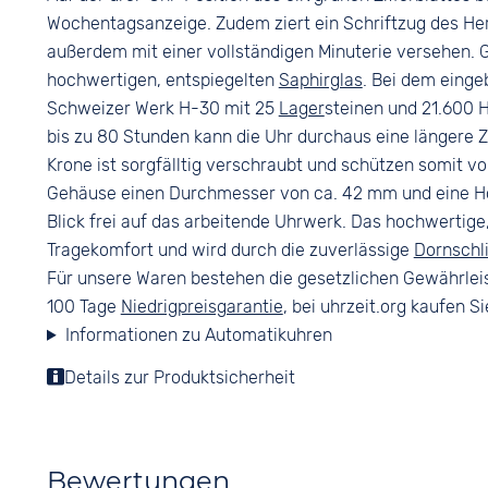
Wasserdicht
Ziffern
Wochentagsanzeige. Zudem ziert ein Schriftzug des Herst
10 bar
Arabisch
außerdem mit einer vollständigen Minuterie versehen. 
hochwertigen, entspiegelten
Saphirglas
. Bei dem eing
Schweizer Werk H-30 mit 25
Lager
steinen und 21.600 
bis zu 80 Stunden kann die Uhr durchaus eine längere Ze
Krone ist sorgfälltig verschraubt und schützen somit v
Gehäuse einen Durchmesser von ca. 42 mm und eine Hö
Blick frei auf das arbeitende Uhrwerk. Das hochwert
Tragekomfort und wird durch die zuverlässige
Dornschl
Für unsere Waren bestehen die gesetzlichen Gewährlei
100 Tage
Niedrigpreisgarantie
, bei uhrzeit.org kaufen Si
Informationen zu Automatikuhren
Details zur Produktsicherheit
Bewertungen