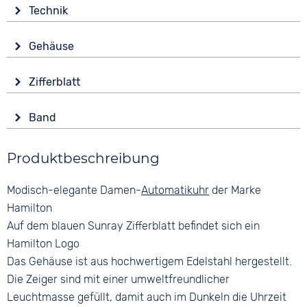
Technik
Antrieb
Gehäuse
Automatik
Glas
Funktionen
Zifferblatt
Saphirglas
Datumsanzeige
Anzeige
Leuchtzeiger / -ziffern
Form
Band
Analog
Rund
Wasserdicht
Farbe
Farbe
5 bar
Material
Produktbeschreibung
Silber
Blau
Edelstahl
Material
Ziffern
Modisch-elegante Damen-
Automatikuhr
der Marke
Farbe
Edelstahl
Keine
Silber
Hamilton
Bandschließe
Auf dem blauen Sunray Zifferblatt befindet sich ein
Faltschließe
Hamilton Logo
Das Gehäuse ist aus hochwertigem Edelstahl hergestellt.
Die Zeiger sind mit einer umweltfreundlicher
Leuchtmasse gefüllt, damit auch im Dunkeln die Uhrzeit