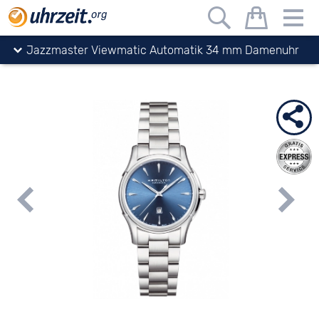
Uhrzeit.org
Uhren
Hamilton
Jazzmaster
Jazzmaster Viewmatic Automatik 34 mm Damenuhr