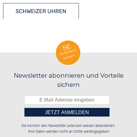
SCHWEIZER UHREN
5€
Gutschein
sichern
Newsletter abonnieren und Vorteile
sichern
Bitte tragen Sie die Zahl in
██████░░██████░░██████░░██░░░░░░

██░░██░░██░░░░░░░░░░██░░██░░██░░

Sie können den Newsletter jederzeit wieder abbestellen.
██████░░██████░░░░████░░██████░░

██░░██░░██░░██░░░░░░██░░░░░░██░░

das nebenstehende Feld ein.
Ihre Daten werden nicht an Dritte weitergegeben