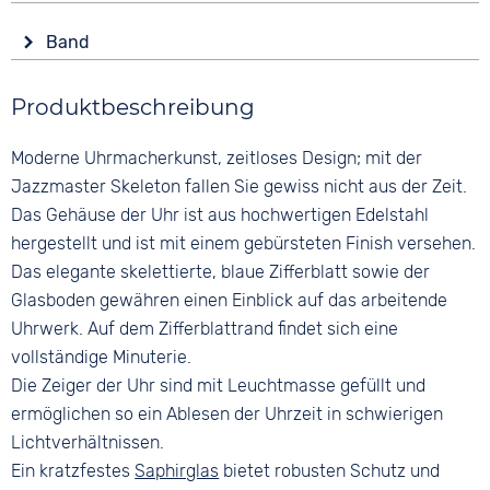
Leuchtzeiger / -ziffern
Anzeige
Form
Wasserdicht
Band
Analog
Rund
5 bar
Farbe
Farbe
Material
Produktbeschreibung
Silber
Blau
Edelstahl
Material
Ziffern
Moderne Uhrmacherkunst, zeitloses Design; mit der
Farbe
Metall
Keine
Silber
Jazzmaster Skeleton fallen Sie gewiss nicht aus der Zeit.
Edelstahl
Das Gehäuse der Uhr ist aus hochwertigen Edelstahl
Bandschließe
hergestellt und ist mit einem gebürsteten Finish versehen.
Faltschließe
Das elegante skelettierte, blaue Zifferblatt sowie der
Glasboden gewähren einen Einblick auf das arbeitende
Uhrwerk. Auf dem Zifferblattrand findet sich eine
vollständige Minuterie.
Die Zeiger der Uhr sind mit Leuchtmasse gefüllt und
ermöglichen so ein Ablesen der Uhrzeit in schwierigen
Lichtverhältnissen.
Ein kratzfestes
Saphirglas
bietet robusten Schutz und