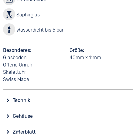
Saphirglas
Wasserdicht bis 5 bar
Besonderes
Größe
Glasboden
40mm x 11mm
Offene Unruh
Skelettuhr
Swiss Made
Technik
Antrieb
Gehäuse
Automatik
Glas
Funktionen
Zifferblatt
Saphirglas