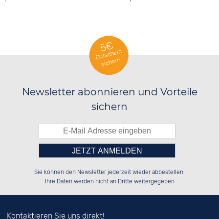
SCHWEIZER UHREN
5€
Gutschein
sichern
Newsletter abonnieren und Vorteile
sichern
Bitte tragen Sie die Zahl in
██████░░██████░░██████░░██████░░

░░░░██░░██░░██░░██░░██░░██░░██░░

Sie können den Newsletter jederzeit wieder abbestellen.
░░████░░██░░██░░██████░░██░░██░░

██░░░░░░██░░██░░██░░██░░██░░██░░

das nebenstehende Feld ein.
Ihre Daten werden nicht an Dritte weitergegeben
Kontaktieren Sie uns direkt!