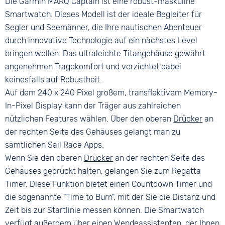
Die Garmin MARQ Captain ist eine robust-maskuline
Farbe
watchOS
Kabel
Kunststoff
Silber
Smartwatch. Dieses Modell ist der ideale Begleiter für
Sensoren
Bandschließe
Touch Display
Segler und Seemänner, die Ihre nautischen Abenteuer
Beschleunigung
Dornschließe
Ja
durch innovative Technologie auf ein nächstes Level
Barometer
bringen wollen. Das ultraleichte
Titan
gehäuse gewährt
GPS
angenehmen Tragekomfort und verzichtet dabei
Altimeter
keinesfalls auf Robustheit.
Pulsmesser
Auf dem 240 x 240 Pixel großem, transflektivem Memory-
Thermometer
In-Pixel Display kann der Träger aus zahlreichen
Kompass
nützlichen Features wählen. Über den oberen
Drücker
an
Anwendungsart
der rechten Seite des Gehäuses gelangt man zu
Speicher erweiterbar
Fitness/Cardiotraining
Nein
sämtlichen Sail Race Apps.
Radfahren
Wenn Sie den oberen
Drücker
an der rechten Seite des
Wandern
Gehäuses gedrückt halten, gelangen Sie zum Regatta
Laufen
Timer. Diese Funktion bietet einen Countdown Timer und
die sogenannte "Time to Burn", mit der Sie die Distanz und
Zeit bis zur Startlinie messen können. Die Smartwatch
verfügt außerdem über einen Wendeassistenten, der Ihnen