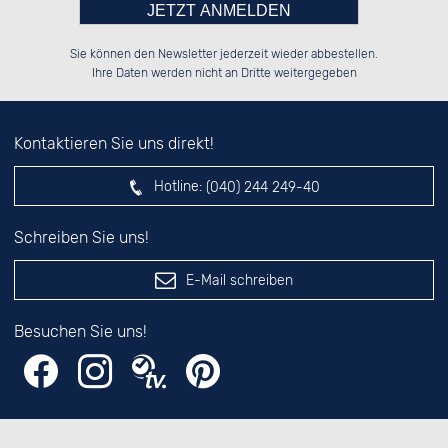
Bitte tragen Sie die Zahl in
██████░░██████░░██████░░██████░░

██░░░░░░██░░░░░░░░░░██░░██░░░░░░

Sie können den Newsletter jederzeit wieder abbestellen.
██████░░██████░░░░████░░██████░░

░░░░██░░██░░██░░░░░░██░░██░░██░░

das nebenstehende Feld ein.
Ihre Daten werden nicht an Dritte weitergegeben
Kontaktieren Sie uns direkt!
Hotline:
(040) 244 249-40
Schreiben Sie uns!
E-Mail schreiben
Besuchen Sie uns!