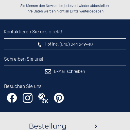
Bitte tragen Sie die Zahl in
██████░░██████░░██████░░██████░░

░░░░██░░██░░██░░██░░██░░░░░░██░░

Sie können den Newsletter jederzeit wieder abbestellen.
░░████░░██░░██░░██████░░░░████░░

░░░░██░░██░░██░░██░░██░░░░░░██░░

das nebenstehende Feld ein.
Ihre Daten werden nicht an Dritte weitergegeben
Kontaktieren Sie uns direkt!
Hotline:
(040) 244 249-40
Schreiben Sie uns!
E-Mail schreiben
Besuchen Sie uns!
Bestellung