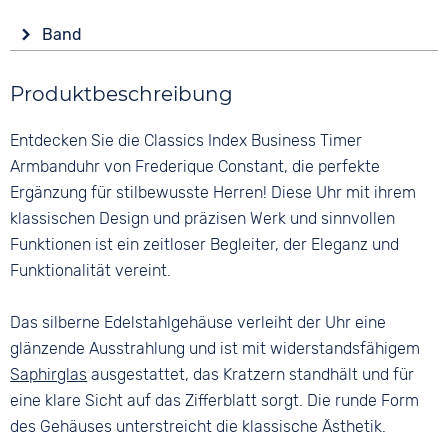
Anzeige
Mondphasenanzeige
Form
Band
Analog
Wochentagsanzeige
Rund
Farbe
Farbe
Wasserdicht
Material
Produktbeschreibung
Silber
Blau
5 bar
Edelstahl
Material
Ziffern
Entdecken Sie die Classics Index Business Timer
Farbe
Edelstahl
Keine
Silber
Armbanduhr von Frederique Constant, die perfekte
Bandschließe
Ergänzung für stilbewusste Herren! Diese Uhr mit ihrem
Faltschließe
klassischen Design und präzisen Werk und sinnvollen
Funktionen ist ein zeitloser Begleiter, der Eleganz und
Funktionalität vereint.
Das silberne Edelstahlgehäuse verleiht der Uhr eine
glänzende Ausstrahlung und ist mit widerstandsfähigem
Saphirglas
ausgestattet, das Kratzern standhält und für
eine klare Sicht auf das Zifferblatt sorgt. Die runde Form
des Gehäuses unterstreicht die klassische Ästhetik.