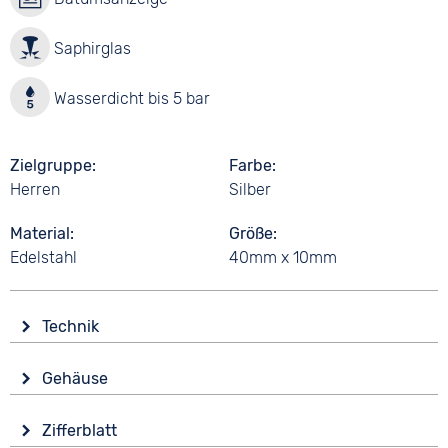
Saphirglas
Wasserdicht bis 5 bar
Zielgruppe
Farbe
Herren
Silber
Material
Größe
Edelstahl
40mm x 10mm
Technik
Antrieb
Gehäuse
Batterie (Quarz)
Glas
Funktionen
Zifferblatt
Saphirglas
Datumsanzeige