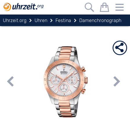
Uhrzeit.org
Uhren
Festina
Damenchronograph