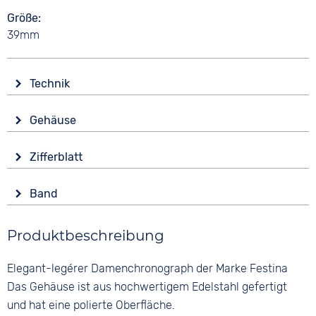
Größe
39mm
Technik
Antrieb
Gehäuse
Batterie (Quarz)
Material
Wasserdicht
Zifferblatt
Edelstahl
10 bar
Anzeige
Form
Funktionen
Band
Analog
Rund
Stoppuhr
Material
Farbe
Leuchtzeiger / -ziffern
Glas
Produktbeschreibung
Edelstahl
Weiß
Datumsanzeige
Mineralglas
Farbe
Ziffern
Elegant-legérer Damenchronograph der Marke Festina
Farbe
Bicolor
Keine
Silber
Das Gehäuse ist aus hochwertigem Edelstahl gefertigt
Bandschließe
und hat eine polierte Oberfläche.