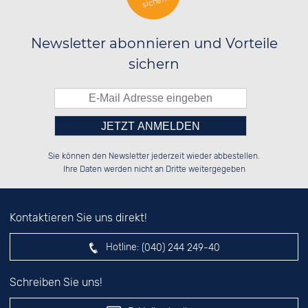
sichern
Newsletter abonnieren und Vorteile
sichern
Bitte tragen Sie die Zahl in
██████░░██████░░░░░░██░░██████░░

██░░░░░░██░░██░░░░████░░██░░██░░

Sie können den Newsletter jederzeit wieder abbestellen.
██████░░██████░░░░░░██░░██████░░

░░░░██░░██░░██░░░░░░██░░░░░░██░░

das nebenstehende Feld ein.
Ihre Daten werden nicht an Dritte weitergegeben
Kontaktieren Sie uns direkt!
Hotline:
(040) 244 249-40
Schreiben Sie uns!