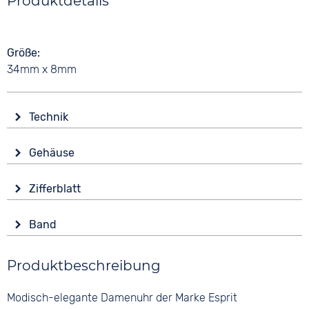
Produktdetails
Größe
34mm x 8mm
Technik
Antrieb
Gehäuse
Batterie (Quarz)
Zifferblatt
Anzeige
Band
Analog
Form
Rund
Ziffern
Produktbeschreibung
Keine
Glas
Mineralglas
Modisch-elegante Damenuhr der Marke Esprit
Bandschließe