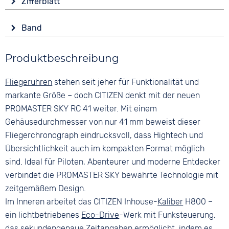
Zifferblatt
Saphirglas
Funkgesteuert
Anzeige
Form
Funktionen
Band
Analog
Rund
Datumsanzeige
Farbe
Farbe
End of Life Anzeige
Material
Produktbeschreibung
Schwarz
Grün
Ewiger Kalender
Edelstahl
Leuchtzeiger / -ziffern
Material
Ziffern
Fliegeruhren
stehen seit jeher für Funktionalität und
Farbe
Stoppuhr
Edelstahl
Keine
Silber
markante Größe – doch CITIZEN denkt mit der neuen
Zeitzonen / Weltzeit
Bandschließe
PROMASTER SKY RC 41 weiter. Mit einem
Faltschließe
Gehäusedurchmesser von nur 41 mm beweist dieser
Fliegerchronograph eindrucksvoll, dass Hightech und
Übersichtlichkeit auch im kompakten Format möglich
sind. Ideal für Piloten, Abenteurer und moderne Entdecker
verbindet die PROMASTER SKY bewährte Technologie mit
zeitgemäßem Design.
Im Inneren arbeitet das CITIZEN Inhouse-
Kaliber
H800 –
ein lichtbetriebenes
Eco-Drive
-Werk mit Funksteuerung,
das sekundengenaue Zeitangaben ermöglicht, indem es