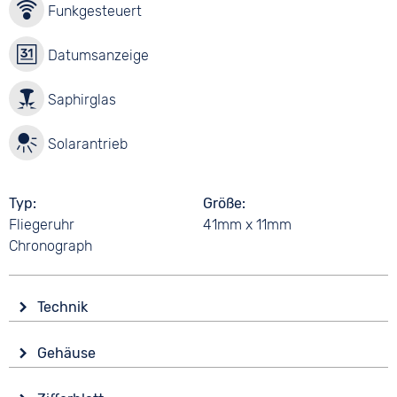
Funkgesteuert
Datumsanzeige
Saphirglas
Solarantrieb
Typ
Größe
Fliegeruhr
41mm x 11mm
Chronograph
Technik
Antrieb
Gehäuse
Solar
Glas
Funk