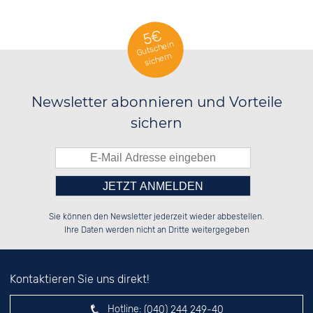
FUNKUHREN
5€
Gutschein
sichern
SOLARUHREN
Newsletter abonnieren und Vorteile
sichern
Bitte tragen Sie die Zahl in
██████░░░░░░██░░██████░░██████░░

██░░░░░░░░████░░██░░██░░██░░██░░

Sie können den Newsletter jederzeit wieder abbestellen.
██████░░░░░░██░░██████░░██████░░

██░░██░░░░░░██░░░░░░██░░██░░██░░

das nebenstehende Feld ein.
Ihre Daten werden nicht an Dritte weitergegeben
Kontaktieren Sie uns direkt!
Hotline:
(040) 244 249-40