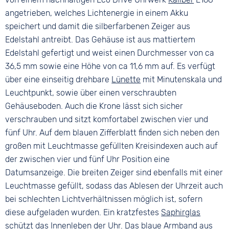
Bandschließe
angetrieben, welches Lichtenergie in einem Akku
Farbe
Dornschließe
Silber
speichert und damit die silberfarbenen Zeiger aus
Edelstahl antreibt. Das Gehäuse ist aus mattiertem
Edelstahl gefertigt und weist einen Durchmesser von ca
36,5 mm sowie eine Höhe von ca 11,6 mm auf. Es verfügt
über eine einseitig drehbare
Lünette
mit Minutenskala und
Leuchtpunkt, sowie über einen verschraubten
Gehäuseboden. Auch die Krone lässt sich sicher
verschrauben und sitzt komfortabel zwischen vier und
fünf Uhr. Auf dem blauen Zifferblatt finden sich neben den
großen mit Leuchtmasse gefüllten Kreisindexen auch auf
der zwischen vier und fünf Uhr Position eine
Datumsanzeige. Die breiten Zeiger sind ebenfalls mit einer
Leuchtmasse gefüllt, sodass das Ablesen der Uhrzeit auch
bei schlechten Lichtverhältnissen möglich ist, sofern
diese aufgeladen wurden. Ein kratzfestes
Saphirglas
schützt das Innenleben der Uhr. Das blaue Armband aus