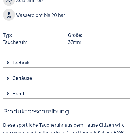
Solarantrieb
Wasserdicht bis 20 bar
Typ
Größe
Taucheruhr
37mm
Technik
Antrieb
Gehäuse
Solar
Glas
Funktionen
Band
Saphirglas
Datumsanzeige
Farbe
End of Life Anzeige
Form
Produktbeschreibung
Blau
Leuchtzeiger / -ziffern
Rund
Material
Wasserdicht
Material
Diese sportliche
Taucheruhr
aus dem Hause Citizen wird
Polyurethan
20 bar
Edelstahl
von einem nachhaltigen Eco Drive Uhrwerk
Kaliber
E168