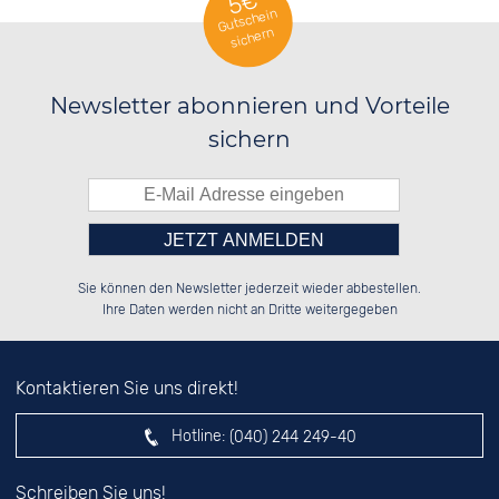
5€
Gutschein
sichern
Newsletter abonnieren und Vorteile
sichern
Bitte tragen Sie die Zahl in
██░░░░░░██████░░██████░░██████░░

██░░██░░░░░░██░░██░░██░░░░░░██░░

Sie können den Newsletter jederzeit wieder abbestellen.
██████░░░░████░░██████░░░░████░░

░░░░██░░██░░░░░░██░░██░░░░░░██░░

das nebenstehende Feld ein.
Ihre Daten werden nicht an Dritte weitergegeben
Kontaktieren Sie uns direkt!
Hotline:
(040) 244 249-40
Schreiben Sie uns!