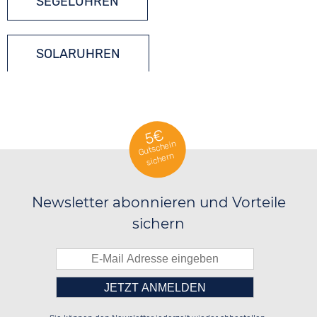
SEGELUHREN
SOLARUHREN
5€
Gutschein
sichern
Newsletter abonnieren und Vorteile
sichern
Bitte tragen Sie die Zahl in
██████░░██████░░██████░░██████░░

░░░░██░░░░░░██░░██░░░░░░░░░░██░░

░░████░░░░████░░██████░░░░████░░
