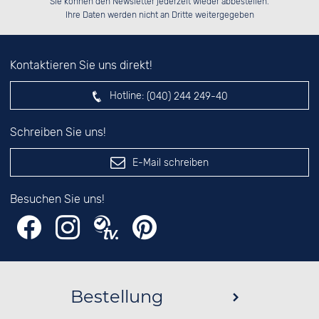
Sie können den Newsletter jederzeit wieder abbestellen.
░░░░██░░░░░░██░░██░░██░░██░░░░░░

das nebenstehende Feld ein.
Ihre Daten werden nicht an Dritte weitergegeben
Kontaktieren Sie uns direkt!
Hotline:
(040) 244 249-40
Schreiben Sie uns!
E-Mail schreiben
Besuchen Sie uns!
Bestellung