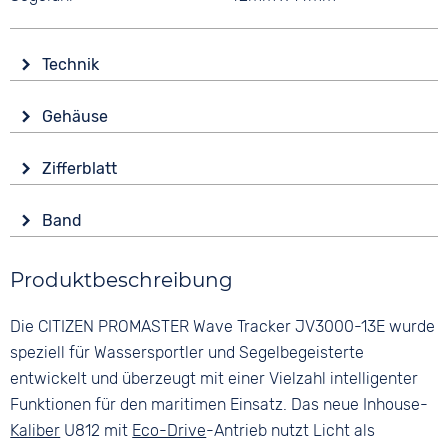
Technik
Antrieb
Gehäuse
Solar
Glas
Funktionen
Zifferblatt
Saphirglas
Alarm
Anzeige
Datumsanzeige
Form
Band
Ana-Digital
Ewiger Kalender
Rund
Stoppuhr
Farbe
Farbe
Material
Produktbeschreibung
Zeitzonen / Weltzeit
Silber
Schwarz
Edelstahl
Orange
Wasserdicht
Ziffern
Die CITIZEN PROMASTER Wave Tracker JV3000-13E wurde
Farbe
20 bar
Material
Keine
Silber
speziell für Wassersportler und Segelbegeisterte
Kunststoff
entwickelt und überzeugt mit einer Vielzahl intelligenter
Bandschließe
Funktionen für den maritimen Einsatz. Das neue Inhouse-
Dornschließe
Kaliber
U812 mit
Eco-Drive
-Antrieb nutzt Licht als