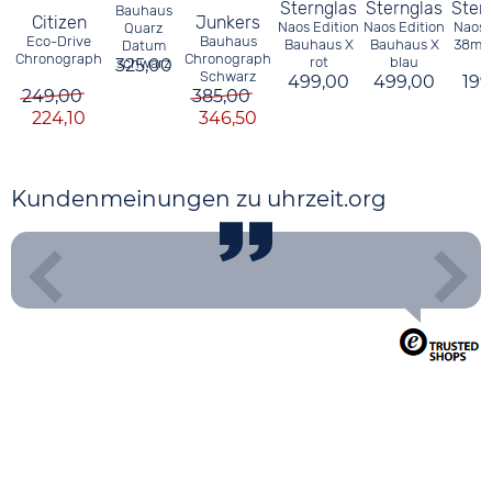
Sternglas
Sternglas
Ster
Bauhaus
Citizen
Junkers
Naos Edition
Naos Edition
Naos 
Quarz
Eco-Drive
Bauhaus
Bauhaus X
Bauhaus X
38mm
Datum
Chronograph
Chronograph
rot
blau
325,00
schwarz
Schwarz
499,00
499,00
199
249,00
385,00
224,10
346,50
Kundenmeinungen zu uhrzeit.org