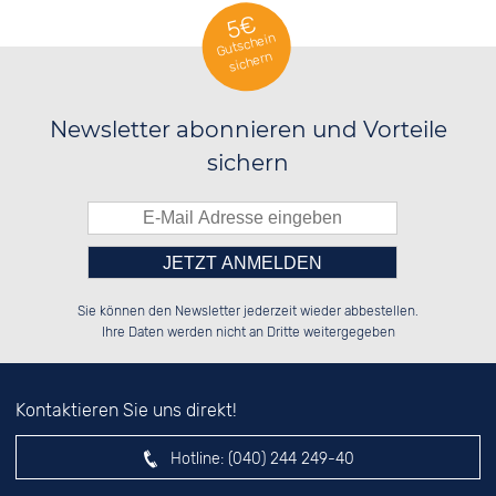
5€
Gutschein
sichern
Newsletter abonnieren und Vorteile
sichern
Bitte tragen Sie die Zahl in
██████░░██████░░██████░░██████░░

░░░░██░░██░░░░░░██░░██░░░░░░██░░

Sie können den Newsletter jederzeit wieder abbestellen.
░░████░░██████░░██████░░░░████░░

░░░░██░░██░░██░░██░░██░░░░░░██░░

das nebenstehende Feld ein.
Ihre Daten werden nicht an Dritte weitergegeben
Kontaktieren Sie uns direkt!
Hotline:
(040) 244 249-40