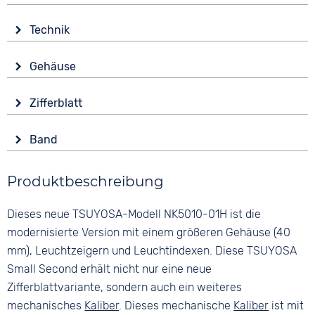
Technik
Antrieb
Gehäuse
Automatik
Glas
Funktionen
Zifferblatt
Saphirglas
Datumsanzeige
Anzeige
Leuchtzeiger / -ziffern
Form
Band
Analog
Tonneau/Oval
Wasserdicht
Farbe
Farbe
5 bar
Material
Produktbeschreibung
Schwarz
Grau
Edelstahl
Material
Ziffern
Dieses neue TSUYOSA-Modell NK5010-01H ist die
Farbe
Leder
Keine
Silber
modernisierte Version mit einem größeren Gehäuse (40
Bandschließe
mm), Leuchtzeigern und Leuchtindexen. Diese TSUYOSA
Faltschließe
Small Second erhält nicht nur eine neue
Zifferblattvariante, sondern auch ein weiteres
mechanisches
Kaliber
. Dieses mechanische
Kaliber
ist mit