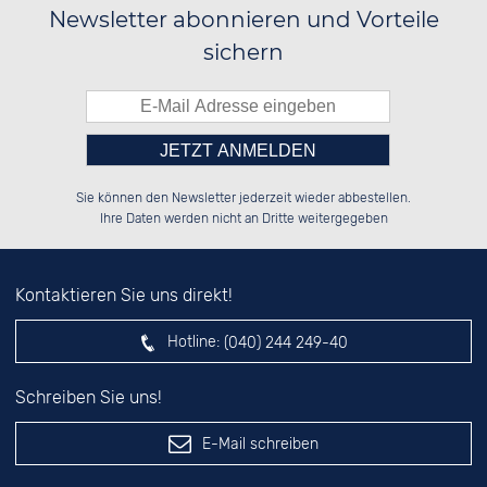
Newsletter abonnieren und Vorteile
sichern
Bitte tragen Sie die Zahl in
██████░░██░░░░░░██░░░░░░██░░░░░░

░░░░██░░██░░██░░██░░██░░██░░██░░

Sie können den Newsletter jederzeit wieder abbestellen.
░░████░░██████░░██████░░██████░░

██░░░░░░░░░░██░░░░░░██░░░░░░██░░

das nebenstehende Feld ein.
Ihre Daten werden nicht an Dritte weitergegeben
Kontaktieren Sie uns direkt!
Hotline:
(040) 244 249-40
Schreiben Sie uns!
E-Mail schreiben