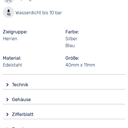
Wasserdicht bis 10 bar
Zielgruppe
Farbe
Herren
Silber
Blau
Material
Größe
Edelstahl
40mm x 11mm
Technik
Antrieb
Gehäuse
Automatik
Glas
Funktionen
Zifferblatt
Saphirglas
Datumsanzeige
Anzeige
Leuchtzeiger / -ziffern
Form