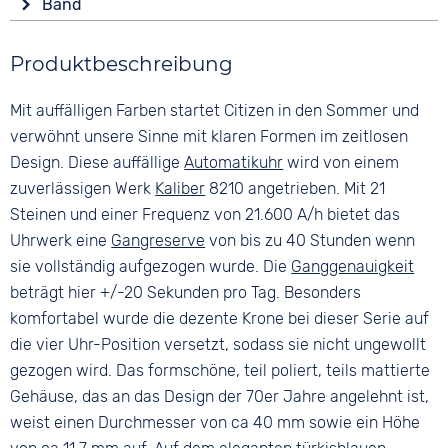
Band
Analog
Tonneau/Oval
Wasserdicht
Farbe
Farbe
10 bar
Material
Produktbeschreibung
Silber
Blau
Edelstahl
Türkis
Material
Mit auffälligen Farben startet Citizen in den Sommer und
Farbe
Edelstahl
Ziffern
Silber
verwöhnt unsere Sinne mit klaren Formen im zeitlosen
Keine
Bandschließe
Design. Diese auffällige
Automatikuhr
wird von einem
Faltschließe
zuverlässigen Werk
Kaliber
8210 angetrieben. Mit 21
Steinen und einer Frequenz von 21.600 A/h bietet das
Uhrwerk eine
Gangreserve
von bis zu 40 Stunden wenn
sie vollständig aufgezogen wurde. Die
Ganggenauigkeit
beträgt hier +/-20 Sekunden pro Tag. Besonders
komfortabel wurde die dezente Krone bei dieser Serie auf
die vier Uhr-Position versetzt, sodass sie nicht ungewollt
gezogen wird. Das formschöne, teil poliert, teils mattierte
Gehäuse, das an das Design der 70er Jahre angelehnt ist,
weist einen Durchmesser von ca 40 mm sowie ein Höhe