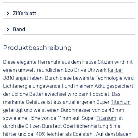
Solar
Glas
Funktionen
Zifferblatt
Mineralglas
Datumsanzeige
Anzeige
Form
Wasserdicht
Band
Analog
Tonneau/Oval
5 bar
Farbe
Farbe
Material
Produktbeschreibung
Silber
Blau
Titan
Material
Ziffern
Diese elegante Herrenuhr aus dem Hause Citizen wird mit
Farbe
Titan
Keine
Silber
einem umweltfreundlichen Eco Drive Uhrwerk
Kaliber
Bandschließe
J810 angetrieben. Durch diese bewährte Technologie wird
Faltschließe
Lichtenergie umgewandelt und in einem Akku gespeichert,
der übliche Batteriewechsel wird damit obsolet. Das
markante Gehäuse ist aus antiallergenen Super
Titanium
gefertigt und weist einen Durchmesser von ca 42 mm
sowie eine Höhe von ca 11 mm auf. Super
Titanium
ist
durch die Citizen Duratect Oberflächenhärtung 5 mal
härter und ca. 40% leichter als Edelstahl. Auf dem blauen