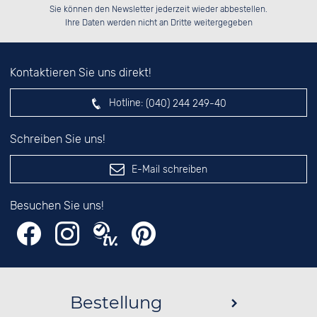
Bitte tragen Sie die Zahl in
██████░░██░░░░░░██████░░██████░░

██░░░░░░██░░██░░██░░░░░░░░░░██░░

Sie können den Newsletter jederzeit wieder abbestellen.
██████░░██████░░██████░░░░████░░

░░░░██░░░░░░██░░░░░░██░░░░░░██░░

das nebenstehende Feld ein.
Ihre Daten werden nicht an Dritte weitergegeben
Kontaktieren Sie uns direkt!
Hotline:
(040) 244 249-40
Schreiben Sie uns!
E-Mail schreiben
Besuchen Sie uns!
Bestellung