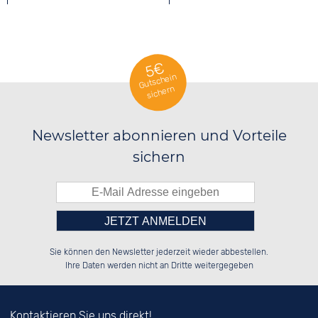
TONNEAU UHREN
5€
Gutschein
sichern
Newsletter abonnieren und Vorteile
sichern
Bitte tragen Sie die Zahl in
██████░░██████░░██████░░██░░░░░░

░░░░██░░██░░██░░░░░░██░░██░░██░░

Sie können den Newsletter jederzeit wieder abbestellen.
░░████░░██████░░░░████░░██████░░

██░░░░░░░░░░██░░██░░░░░░░░░░██░░

das nebenstehende Feld ein.
Ihre Daten werden nicht an Dritte weitergegeben
Kontaktieren Sie uns direkt!