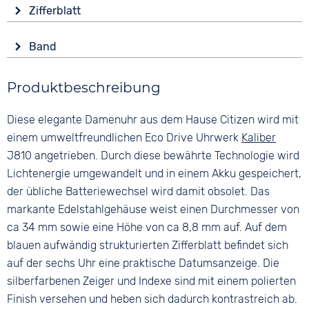
Glas
Funktionen
Zifferblatt
Mineralglas
Datumsanzeige
Anzeige
Form
Wasserdicht
Band
Analog
Tonneau/Oval
5 bar
Farbe
Farbe
Material
Produktbeschreibung
Silber
Blau
Titan
Material
Ziffern
Diese elegante Damenuhr aus dem Hause Citizen wird mit
Farbe
Titan
Keine
Silber
einem umweltfreundlichen Eco Drive Uhrwerk
Kaliber
Bandschließe
J810 angetrieben. Durch diese bewährte Technologie wird
Faltschließe
Lichtenergie umgewandelt und in einem Akku gespeichert,
der übliche Batteriewechsel wird damit obsolet. Das
markante Edelstahlgehäuse weist einen Durchmesser von
ca 34 mm sowie eine Höhe von ca 8,8 mm auf. Auf dem
blauen aufwändig strukturierten Zifferblatt befindet sich
auf der sechs Uhr eine praktische Datumsanzeige. Die
silberfarbenen Zeiger und Indexe sind mit einem polierten
Finish versehen und heben sich dadurch kontrastreich ab.