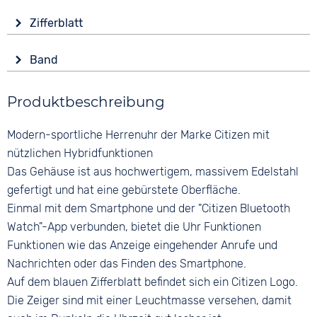
Zifferblatt
Anzeige
Band
Analog
Form
Rund
Ziffern
Produktbeschreibung
Keine
Glas
Saphirglas
Modern-sportliche Herrenuhr der Marke Citizen mit
Bandschließe
nützlichen Hybridfunktionen
Sicherheits-Faltschließe
Das Gehäuse ist aus hochwertigem, massivem Edelstahl
gefertigt und hat eine gebürstete Oberfläche.
Einmal mit dem Smartphone und der "Citizen Bluetooth
Watch"-App verbunden, bietet die Uhr Funktionen
Funktionen wie das Anzeige eingehender Anrufe und
Nachrichten oder das Finden des Smartphone.
Auf dem blauen Zifferblatt befindet sich ein Citizen Logo.
Die Zeiger sind mit einer Leuchtmasse versehen, damit