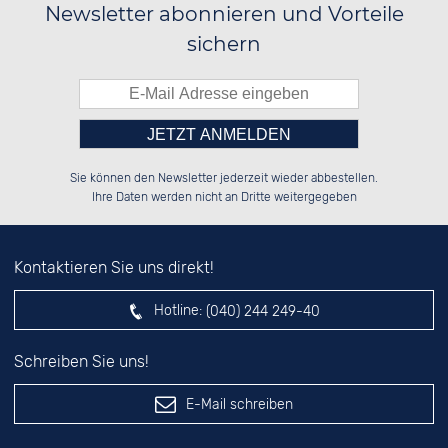
Newsletter abonnieren und Vorteile
sichern
Bitte tragen Sie die Zahl in
██████░░██████░░██████░░██████░░

██░░░░░░░░░░██░░░░░░██░░░░░░██░░

Sie können den Newsletter jederzeit wieder abbestellen.
██████░░░░████░░░░████░░░░████░░

░░░░██░░██░░░░░░░░░░██░░██░░░░░░

das nebenstehende Feld ein.
Ihre Daten werden nicht an Dritte weitergegeben
Kontaktieren Sie uns direkt!
Hotline:
(040) 244 249-40
Schreiben Sie uns!
E-Mail schreiben