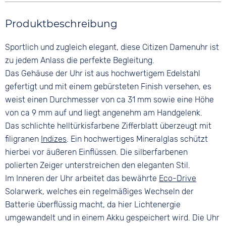
Rund
3 bar
Farbe
Farbe
Material
Produktbeschreibung
Silber
Türkis
Edelstahl
Material
Ziffern
Sportlich und zugleich elegant, diese Citizen Damenuhr ist
Farbe
Edelstahl
Arabisch
Silber
zu jedem Anlass die perfekte Begleitung.
Bandschließe
Das Gehäuse der Uhr ist aus hochwertigem Edelstahl
Faltschließe
gefertigt und mit einem gebürsteten Finish versehen, es
weist einen Durchmesser von ca 31 mm sowie eine Höhe
von ca 9 mm auf und liegt angenehm am Handgelenk.
Das schlichte helltürkisfarbene Zifferblatt überzeugt mit
filigranen
Indizes
. Ein hochwertiges Mineralglas schützt
hierbei vor äußeren Einflüssen. Die silberfarbenen
polierten Zeiger unterstreichen den eleganten Stil.
Im Inneren der Uhr arbeitet das bewährte
Eco-Drive
Solarwerk, welches ein regelmäßiges Wechseln der
Batterie überflüssig macht, da hier Lichtenergie
umgewandelt und in einem Akku gespeichert wird. Die Uhr