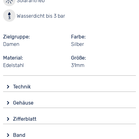
Solarantrieb
Wasserdicht bis 3 bar
Zielgruppe
Farbe
Damen
Silber
Material
Größe
Edelstahl
31mm
Technik
Antrieb
Gehäuse
Solar
Glas
Funktionen
Zifferblatt
Mineralglas
Datumsanzeige
Anzeige
Form
Wasserdicht
Band
Analog