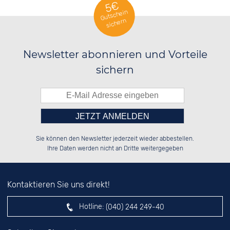
5€
Gutschein
sichern
Newsletter abonnieren und Vorteile
sichern
Bitte tragen Sie die Zahl in
██░░░░░░░░░░██░░░░░░██░░██████░░

██░░██░░░░████░░░░████░░░░░░██░░

Sie können den Newsletter jederzeit wieder abbestellen.
██████░░░░░░██░░░░░░██░░░░████░░

░░░░██░░░░░░██░░░░░░██░░░░░░██░░

das nebenstehende Feld ein.
Ihre Daten werden nicht an Dritte weitergegeben
Kontaktieren Sie uns direkt!
Hotline:
(040) 244 249-40